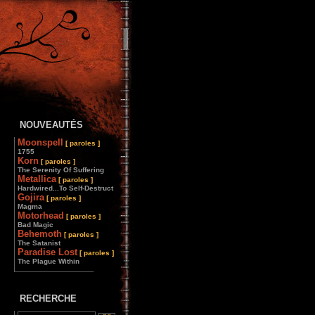
NOUVEAUTÉS
Moonspell
[ paroles ]
1755
Korn
[ paroles ]
The Serenity Of Suffering
Metallica
[ paroles ]
Hardwired...To Self-Destruct
Gojira
[ paroles ]
Magma
Motorhead
[ paroles ]
Bad Magic
Behemoth
[ paroles ]
The Satanist
Paradise Lost
[ paroles ]
The Plague Within
________________
RECHERCHE