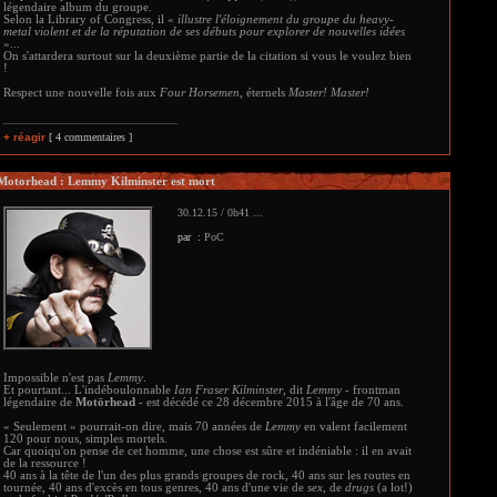
légendaire album du groupe.
Selon la Library of Congress, il «
illustre l'éloignement du groupe du heavy-
metal violent et de la réputation de ses débuts pour explorer de nouvelles idées
»...
On s'attardera surtout sur la deuxième partie de la citation si vous le voulez bien
!
Respect une nouvelle fois aux
Four Horsemen
, éternels
Master! Master!
+ réagir
[ 4 commentaires ]
Motorhead : Lemmy Kilminster est mort
30.12.15 / 0h41 ...
par :
PoC
Impossible n'est pas
Lemmy
.
Et pourtant... L'indéboulonnable
Ian Fraser Kilminster
, dit
Lemmy
- frontman
légendaire de
Motörhead
- est décédé ce 28 décembre 2015 à l'âge de 70 ans.
« Seulement » pourrait-on dire, mais 70 années de
Lemmy
en valent facilement
120 pour nous, simples mortels.
Car quoiqu'on pense de cet homme, une chose est sûre et indéniable : il en avait
de la ressource !
40 ans à la tête de l'un des plus grands groupes de rock, 40 ans sur les routes en
tournée, 40 ans d'excès en tous genres, 40 ans d'une vie de
sex
, de
drugs
(a lot!)