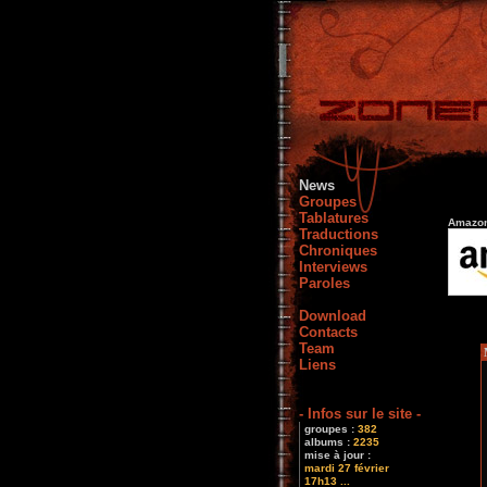
News
Groupes
Tablatures
Amazon
Traductions
Chroniques
Interviews
Paroles
Download
Contacts
Team
Liens
- Infos sur le site -
groupes :
382
albums :
2235
mise à jour :
mardi 27 février
17h13 ...