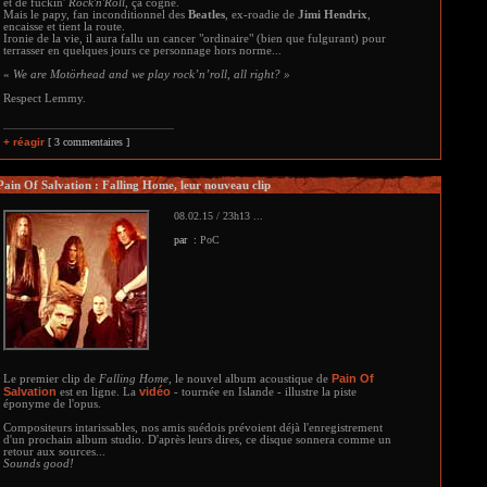
et de fuckin'
Rock'n'Roll
, ça cogne.
Mais le papy, fan inconditionnel des
Beatles
, ex-roadie de
Jimi Hendrix
,
encaisse et tient la route.
Ironie de la vie, il aura fallu un cancer "ordinaire" (bien que fulgurant) pour
terrasser en quelques jours ce personnage hors norme...
«
We are Motörhead and we play rock’n’roll, all right? »
Respect Lemmy.
+ réagir
[ 3 commentaires ]
Pain Of Salvation : Falling Home, leur nouveau clip
08.02.15 / 23h13 ...
par :
PoC
Pain Of
Le premier clip de
Falling Home
, le nouvel album acoustique de
Salvation
vidéo
est en ligne. La
- tournée en Islande - illustre la piste
éponyme de l'opus.
Compositeurs intarissables, nos amis suédois prévoient déjà l'enregistrement
d'un prochain album studio. D'après leurs dires, ce disque sonnera comme un
retour aux sources...
Sounds good!