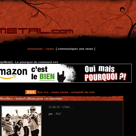
zonemetal
>
news
[ communiquer une news ]
(eMetal) - Le pourquoi du comment ¤¤¤
flux rss : news metal - actualité du site
Metallica : nouvel album pour cet automne
21.06.16 / 17h41 ...
par :
PoC