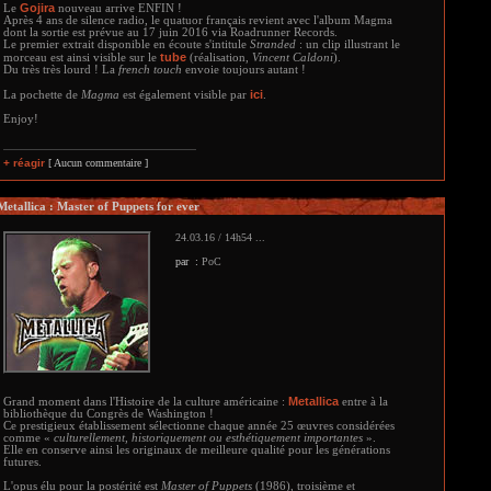
Gojira
Le
nouveau arrive ENFIN !
Après 4 ans de silence radio, le quatuor français revient avec l'album Magma
dont la sortie est prévue au 17 juin 2016 via Roadrunner Records.
Le premier extrait disponible en écoute s'intitule
Stranded
: un clip illustrant le
tube
morceau est ainsi visible sur le
(réalisation,
Vincent Caldoni
).
Du très très lourd ! La
french touch
envoie toujours autant !
ici
La pochette de
Magma
est également visible par
.
Enjoy!
+ réagir
[ Aucun commentaire ]
Metallica : Master of Puppets for ever
24.03.16 / 14h54 ...
par :
PoC
Metallica
Grand moment dans l'Histoire de la culture américaine :
entre à la
bibliothèque du Congrès de Washington !
Ce prestigieux établissement sélectionne chaque année 25 œuvres considérées
comme «
culturellement, historiquement ou esthétiquement importantes
».
Elle en conserve ainsi les originaux de meilleure qualité pour les générations
futures.
L'opus élu pour la postérité est
Master of Puppets
(1986), troisième et