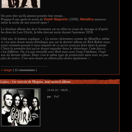
On peut dire qu'ils aiment prendre leur temps...
Death Magnetic
Metallica
Presque 8 ans après la sortie de
(2008),
annonce
enfin la sortie de son nouvel opus !
Le dixième album des
four horsemen
est en effet en cours de mixage et d'après
les dires de Lars Ulrich, la bête devrait sortir durant l'automne 2016.
Côté son, le batteur explique : «
Ça sonne clairement comme du Metallica même
si c'est sans doute moins frénétique que sur le dernier album où Rick Rubin nous
avait vraiment poussé à nous inspirer de ce qu'on avait pu faire dans le passé.
C'était la première fois qu'on devait regarder dans le rétroviseur. Cette fois-ci,
c'est différent. On n'a pas travaillé avec Rick mais avec Greg Fidelman, l'ingé
son du dernier album. Donc c'est le même type de production mais avec un peu
plus de sonics. C'est sans doute un album plus divers également.
»
+ réagir
[ 12 commentaires ]
Gojira : 1er extrait de Magma, leur nouvel album
24.04.16 / 18h39 ...
par :
PoC