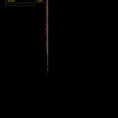
________________