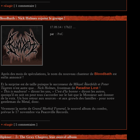
+ réagir
[ 1 commentaire ]
Bloodbath : Nick Holmes rejoint le groupe !
17.09.14 / 17h22 ...
par :
PoC
Bloodbath
Après des mois de spéculations, le nom du nouveau chanteur de
est
enfin annoncé !
Et la surprise est de taille puisque le successeur de
Mikael Åkerfeldt
et
Peter
Paradise Lost
Tägtren
n'est autre que...
Nick Holmes
, frontman de
!
«
This is madness!
» diront les uns, «
C'est d'la bonne
» diront les autres,
quoiqu'il en soit on peut tous s'accorder sur le fait que le Monsieur sait donner
de la voix. Un bon retour aux sources - et aux growls des familles - pour notre
gentleman du Metal, donc.
Vivement la sortie de
Grand Morbid Funeral
, le nouvel album du combo,
prévue le 17 novembre via Peaceville Records.
+ réagir
[ 5 commentaires ]
Slipknot : .5: The Gray Chapter, leur nouvel album