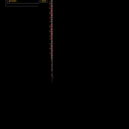
________________