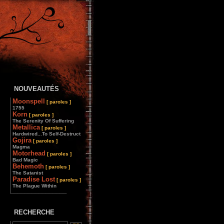
NOUVEAUTÉS
Moonspell
[ paroles ]
1755
Korn
[ paroles ]
The Serenity Of Suffering
Metallica
[ paroles ]
Hardwired...To Self-Destruct
Gojira
[ paroles ]
Magma
Motorhead
[ paroles ]
Bad Magic
Behemoth
[ paroles ]
The Satanist
Paradise Lost
[ paroles ]
The Plague Within
________________
RECHERCHE