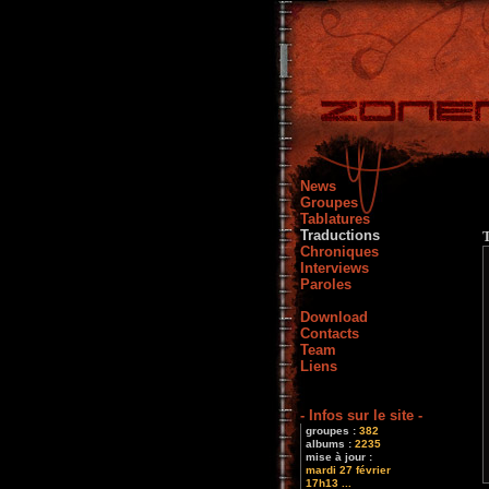
News
Groupes
Tablatures
Traductions
Chroniques
Interviews
Paroles
Download
Contacts
Team
Liens
- Infos sur le site -
groupes :
382
albums :
2235
mise à jour :
mardi 27 février
17h13 ...