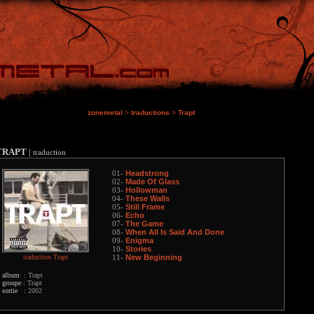
zonemetal
>
traductions
>
Trapt
TRAPT
|
traduction
Headstrong
01-
Made Of Glass
02-
Hollowman
03-
These Walls
04-
Still Frame
05-
Echo
06-
The Game
07-
When All Is Said And Done
08-
Enigma
09-
Stories
10-
traduction Trapt
New Beginning
11-
album :
Trapt
groupe :
Trapt
sortie :
2002