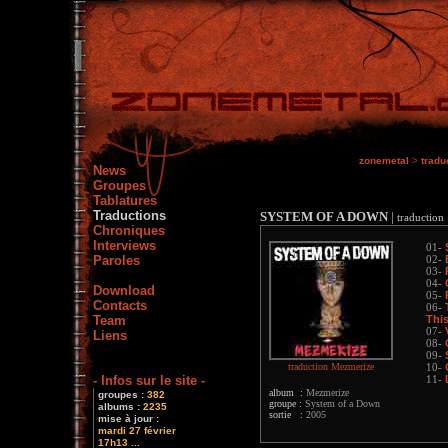
zonemetal
>
tradu
News
Groupes
Tablatures
Traductions
SYSTEM OF A DOWN
|
traduction
Chroniques
Interviews
01-
Paroles
02-
03-
04-
Download
05-
Contacts
06-
Team
Thi
07-
Liens
08-
09-
traduction Mezmerize
10-
- Infos sur le site -
11-
album :
Mezmerize
groupes :
382
groupe :
System of a Down
albums :
2235
sortie :
2005
mise à jour :
mardi 27 février
17h13 ...