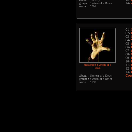
groupe :
System of a Down
14-
sortie :
2001
01-
02-
03-
04-
05-
06-
07-
08-
09-
10-
traduction System of a
11-
Down
12-
13-
Cowa
album :
System of a Down
groupe :
System of a Down
sortie :
1998