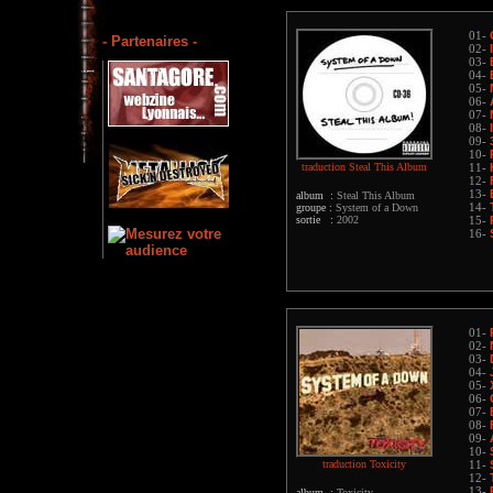
01-
- Partenaires -
02-
03-
04-
05-
06-
07-
08-
09-
10-
traduction Steal This Album
11-
12-
13-
album :
Steal This Album
groupe :
System of a Down
14-
sortie :
2002
15-
16-
01-
02-
03-
04-
05-
06-
07-
08-
09-
10-
traduction Toxicity
11-
12-
13-
album :
Toxicity