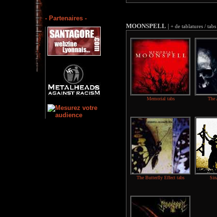
- Partenaires -
MOONSPELL
|
+ de tablatures / tabs
Memorial tabs
The 
The Butterfly Effect tabs
Sin