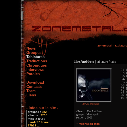
zonemetal
>
tablatur
News
Groupes
Tablatures
Traductions
The Antidote
|
tablature / tabs
Chroniques
Interviews
01- 
02- 
Paroles
03- 
04- 
Download
05- 
06- 
Contacts
07- 
Team
08- 
Liens
09- 
10- 
download tabs
- Infos sur le site -
album :
The Antidote
groupes :
382
groupe :
Moonspell
albums :
2235
sortie :
2003
mise à jour :
mardi 27 février
+ Moonspell tabs
17h13 ...