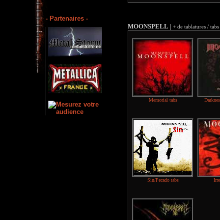
- Partenaires -
MOONSPELL
|
+ de tablatures / tabs
Memorial tabs
Darknes
Sin/Pecado tabs
Irr