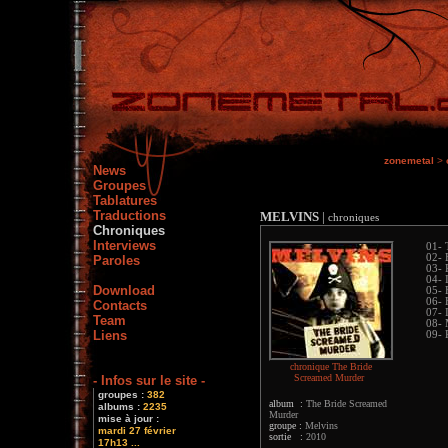
zonemetal
>
News
Groupes
Tablatures
Traductions
MELVINS
|
chroniques
Chroniques
Interviews
01- 
02- 
Paroles
03- 
04- 
Download
05- 
06- 
Contacts
07- 
Team
08- 
Liens
09- 
chronique The Bride
Screamed Murder
- Infos sur le site -
groupes :
382
album :
The Bride Screamed
albums :
2235
Murder
mise à jour :
groupe :
Melvins
mardi 27 février
sortie :
2010
17h13 ...