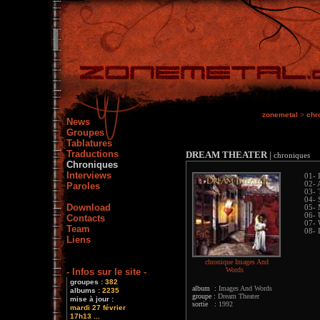
zonemetal
>
chr
News
Groupes
Tablatures
Traductions
DREAM THEATER
|
chroniques
Chroniques
Interviews
01- 
02- 
Paroles
03- 
04- 
Download
05- 
06- 
Contacts
07- 
Team
08- 
Liens
chronique Images And
Words
- Infos sur le site -
groupes :
382
album :
Images And Words
albums :
2235
groupe :
Dream Theater
mise à jour :
sortie :
1992
mardi 27 février
17h13 ...