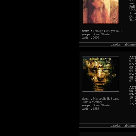
medl
Pull
Unde
A Fo
Only
Take
album :
Through Her Eyes [EP]
groupe :
Dream Theater
sortie :
2000
paroles -
tablature
ACT
01- 
02- 
03- 
04- 
05- 
06- 
07- 
ACT
08- 
09- 
10- 
album :
Metropolis II: Scenes
11- 
From A Memory
12- 
groupe :
Dream Theater
sortie :
1999
paroles -
tablature