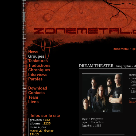
zonemetal
>
gr
News
Groupes
Tablatures
Traductions
DREAM THEATER
|
biographie / d
Chroniques
Interviews
memb
- Jam
Paroles
- Joh
- Joh
Download
- Jor
- Mik
Contacts
Team
site o
Liens
http:
- Infos sur le site -
style :
Progressif
groupes :
382
pays :
Etats-Unis
albums :
2235
formé en :
1985
mise à jour :
mardi 27 février
17h13 ...