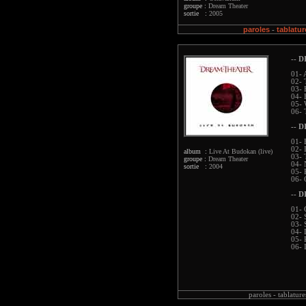
groupe :
Dream Theater
sortie :
2005
paroles
tablatur
-
-- D
01- 
02- 
03- 
04- 
05- 
06- 
-- D
01- 
02- 
album :
Live At Budokan (live)
03- 
groupe :
Dream Theater
04- 
sortie :
2004
05- 
06- 
-- D
01- 
02- 
03- 
04- 
05- 
06- 
paroles -
tablature