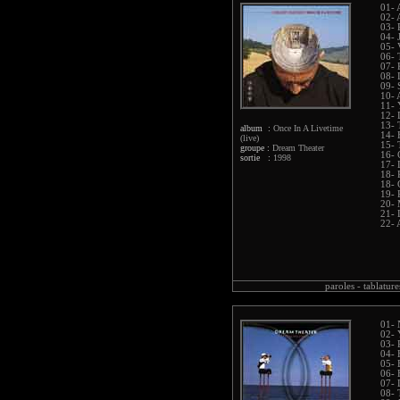
01- 
02- 
03- 
04- 
05- 
06- 
07- 
08- 
09- 
10- 
11- 
12- 
13- 
album :
Once In A Livetime
14- 
(live)
15- 
groupe :
Dream Theater
16- 
sortie :
1998
17- 
18- 
18- 
19- 
20- 
21- 
22- 
paroles -
tablature
01- 
02- 
03- 
04- 
05- 
06- 
07- 
08- 