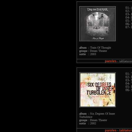
01- 
02- 
03- 
04- 
05- 
06- 
07- 
album :
Train Of Thought
groupe :
Dream Theater
sortie :
2003
paroles
-
tablature
01- 
02- 
03- 
04- 
05- 
06- 
album :
Six Degrees Of Inner
Turbulence
groupe :
Dream Theater
sortie :
2002
paroles
tablatur
-