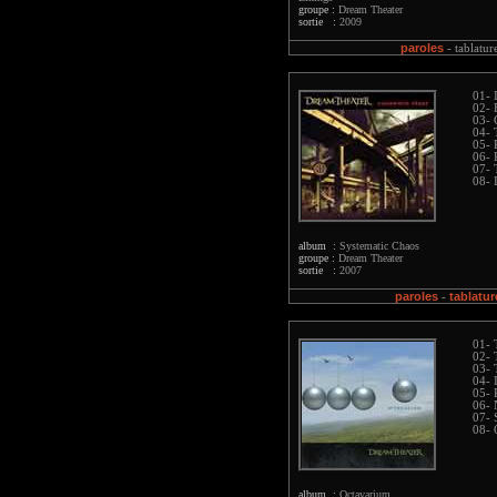
groupe :
Dream Theater
sortie :
2009
paroles
-
tablatur
01- 
02- 
03- 
04- 
05- 
06- 
07- 
08- 
album :
Systematic Chaos
groupe :
Dream Theater
sortie :
2007
paroles
tablatur
-
01- 
02- 
03- 
04- 
05- 
06- 
07- 
08- 
album :
Octavarium