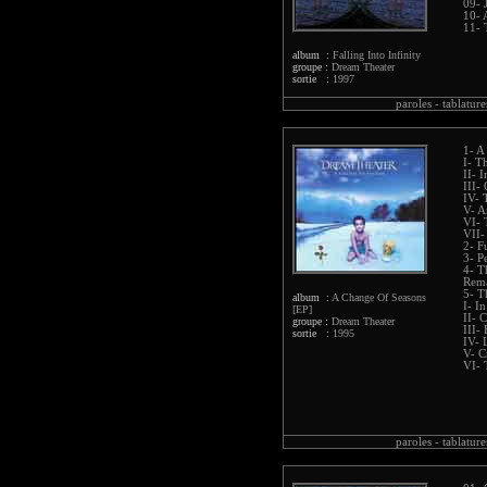
09- 
10- 
11- 
album :
Falling Into Infinity
groupe :
Dream Theater
sortie :
1997
paroles -
tablature
1- A
I- T
II- 
III-
IV- 
V- A
VI- 
VII-
2- F
3- P
4- T
Rema
5- T
album :
A Change Of Seasons
I- I
[EP]
II- 
groupe :
Dream Theater
III-
sortie :
1995
IV- 
V- C
VI- 
paroles -
tablature