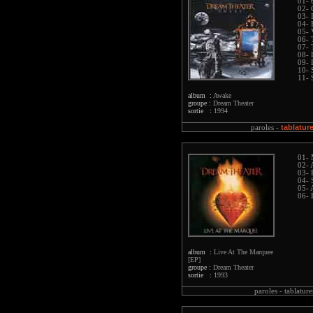
01- 
02- 
03- 
04- 
05- 
06- 
07- 
08- 
09- 
10- 
11- 
album :
Awake
groupe :
Dream Theater
sortie :
1994
tablatur
paroles -
01- 
02- 
03- 
04- 
05- 
06- 
album :
Live At The Marquee
[EP]
groupe :
Dream Theater
sortie :
1993
paroles -
tablature