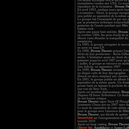
Cet album mythique fera le succès du 
exemplaires vendus aux USA. La tournée
réputation de la formation :
Dream Th
En avril 1993, quelque jours après leu
Locomotive - Paris), le groupe enregi
sera publié en septembre de la même a
Le groupe fait l'unanimité de par son 
par sa prestation technique irréprochab
guitariste de l'année pendant que
Mike
batteur rock.
Après une pause bien méritée,
Dream 
en octobre 1994. Au mois d'août de la
Moore
vient ébranler la tranquillité d
remplacera.
En 1995, le groupe enregistre le mor
en sorte un mini-LP.
En 1996,
Dream Theater
prépare l'en
décès de leur producteur -
Kevin Gilbe
studio. L'hésitation quant au choix d
patienter jusqu'en avril 1997 pour qu
à juillet, le groupe se retrouve en st
Into Infinity
, en septembre 1997.
En 1999,
Dream Theater
revient ave
un disque culte de leur discographie.
Dereck
est alors remplacé aux claviers
En 2001, le groupe publie un album l
septembre de la même année. Un drame 
grosse faute en laissant la pochette d
une vue de New-York...
Après cet incident diplomatique,
Drea
Degrees Of Inner Turbulence
. Ce doubl
de très bonne critique.
Dream Theater
signe
Train Of Though
Systematic Chaos
sort en 2007 suivi d
Le mois de septembre de cette même 
pour le groupe avec l'annonce de
Mike
Dream Theater
, qui décide de quitter 
Sevenfold
sur l'enregistrement de l'
tournée 2010.
Après un long casting,
Dream Theate
Steve Vai
(
,
Annihilator
et
James LaB