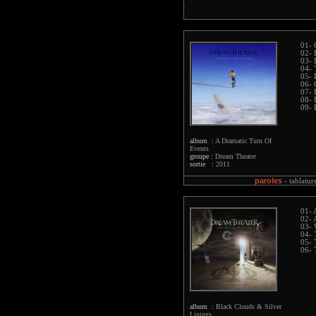
01- 
02- 
03- 
04- 
05- 
06- 
07- 
08- 
09- 
album :
A Dramatic Turn Of
Events
groupe :
Dream Theater
sortie :
2011
paroles
-
tablatur
01- 
02- 
03- 
04- 
05- 
06- 
album :
Black Clouds & Silver
Linings