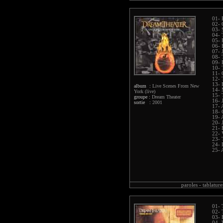
01- 
02- 
03- 
04-
05- 
06- 
07- 
08- 
09-
10- 
11- 
12- 
13- 
album :
Live Scenes From New
14- 
York (live)
15- 
groupe :
Dream Theater
16- 
sortie :
2001
17- 
18- 
19- 
20- 
21- 
22- 
23- 
24- 
25- 
paroles -
tablature
01- 
02- 
03- 
04- 