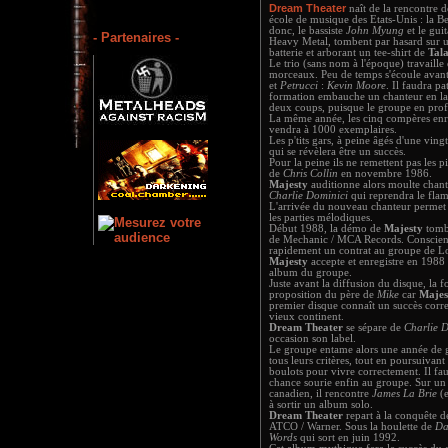
Dream Theater
naît de la rencontre de
école de musique des Etats-Unis : la 
donc, le bassiste
John Myung
et le guit
- Partenaires -
Heavy Metal, tombent par hasard sur 
batterie et arborant un tee-shirt de
Tala
Le trio (sans nom à l'époque) travaille
morceaux. Peu de temps s'écoule avant
et
Petrucci
:
Kevin Moore
. Il faudra p
formation embauche un chanteur en l
deux coups, puisque le groupe en pro
La même année, les cinq compères enre
vendra à 1000 exemplaires.
Les p'tits gars, à peine âgés d'une vin
qui se révèlera être un succès.
Pour la peine ils ne remettent pas les 
de
Chris Collin
en novembre 1986.
Majesty
auditionne alors moulte chant
Charlie Dominici
qui reprendra le fla
L'arrivée du nouveau chanteur permet a
les parties mélodiques.
Début 1988, la démo de
Majesty
tombe
de Mechanic / MCA Records. Conscient 
rapidement un contrat au groupe de L
Majesty
accepte et enregistre en 1988
album du groupe.
Juste avant la diffusion du disque, l
proposition du père de
Mike
car
Majes
premier disque connaît un succès corre
vieux continent.
Dream Theater
se sépare de
Charlie 
occasion son label.
Le groupe entame alors une année de g
tous leurs critères, tout en poursuivant
boulots pour vivre correctement. Il f
chance sourie enfin au groupe. Sur un
canadien, il rencontre
James La Brie
(e
à sortir un album solo.
Dream Theater
repart à la conquête de
ATCO / Warner. Sous la houlette de
Da
Words
qui sort en juin 1992.