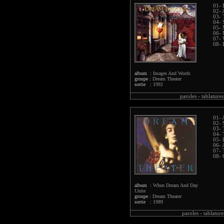
01- 
02- 
03- 
04- 
05- 
06- 
07- 
08- 
album :
Images And Words
groupe :
Dream Theater
sortie :
1992
paroles -
tablatures
01- 
02- 
03- 
04- 
05- 
06- A
07- 
08- 
album :
When Dream And Day
Unite
groupe :
Dream Theater
sortie :
1989
paroles -
tablature