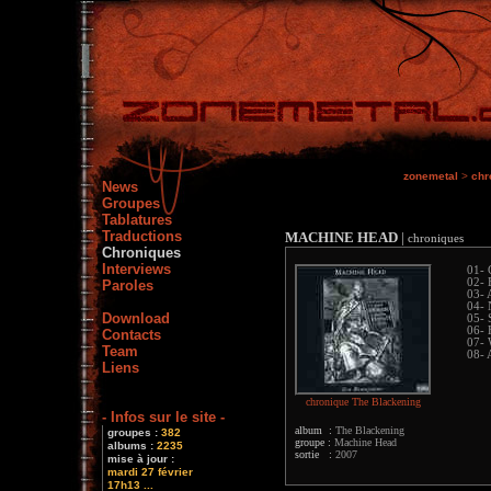
zonemetal
>
chr
News
Groupes
Tablatures
Traductions
MACHINE HEAD
|
chroniques
Chroniques
Interviews
01- 
02- 
Paroles
03- 
04- 
Download
05- 
06- 
Contacts
07- 
Team
08- 
Liens
chronique The Blackening
- Infos sur le site -
album :
The Blackening
groupes :
382
groupe :
Machine Head
albums :
2235
sortie :
2007
mise à jour :
mardi 27 février
17h13 ...