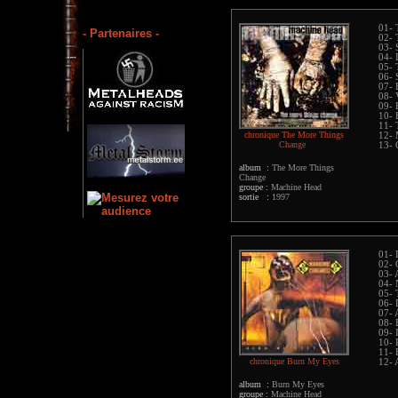
01-
- Partenaires -
02- 
03- 
04-
05- 
06- 
07- 
08- 
09- 
10- 
11- 
chronique The More Things
12- 
Change
13- 
album :
The More Things
Change
groupe :
Machine Head
sortie :
1997
01- 
02- 
03- 
04-
05- 
06- 
07- 
08- 
09- 
10- 
11- 
chronique Burn My Eyes
12- 
album :
Burn My Eyes
groupe :
Machine Head