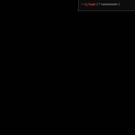
+ rï¿½agir
[ 7 commentaires ]