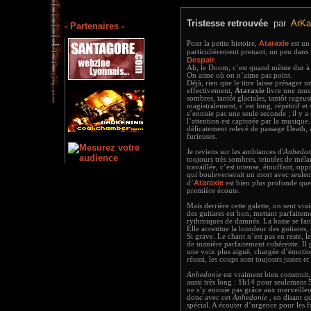
Tristesse retrouvée
par
ArKa
- Partenaires -
Ataraxie
Pour la petite histoire,
est un
particulièrement prenant, un peu dans 
Despair
.
Ah, le Doom, c’est quand même dur à d
On aime où on n’aime pas point.
Déjà, rien que le titre laisse présager 
effectivement,
Ataraxie
livre une musi
sombres, tantôt glaciales, tantôt rageu
magistralement, c’est long, répétitif e
s’ennuie pas une seule seconde ; il y a
l’attention est capturée par la musique.
délicatement relevé de passage Death, a
furieuses.
Je reviens sur les ambiances d'
Anhedon
toujours très sombres, teintées de mélan
travaillée, c’est intense, étouffant, op
qui bouleverserait un mort avec seulem
Ataraxie
d’
est bien plus profonde que 
première écoute.
Mais derrière cette galette, on sent v
des guitares est bon, mettant parfaitem
rythmiques de damnés. La basse se fait 
Elle accentue la lourdeur des guitares
Si grave. Le chant n’est pas en reste, l
de manière parfaitement cohérente. Il 
une voix plus aiguë, chargée d’émotion.
réussi, les coups sont toujours justes e
Anhedonie
est vraiment bien construit,
aussi très long : 1h14 pour seulement 5
ne s’y ennuie pas grâce aux merveilleu
donc avec cet
Anhedonie
, en disant 
spécial. A écouter d’urgence pour les