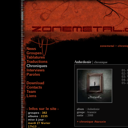
zonemetal
>
chroni
News
Groupes
Tablatures
Traductions
Anhedonie
|
chronique
Chroniques
Interviews
01- 
02- 
Paroles
03- 
04- 
Download
05- 
Contacts
Team
Liens
- Infos sur le site -
album :
Anhedonie
groupe :
Ataraxie
groupes :
382
sortie :
2008
albums :
2235
mise à jour :
+ chronique Ataraxie
mardi 27 février
17h13 ...