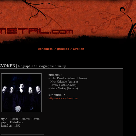
zonemetal
>
groupes
>
Evoken
EVOKEN
|
biographie / discographie / line up
membres :
- John Paradiso (chant + basse)
- Nick Orlando (guitare)
- Denny Hahn (clavier)
- Vince Verkay (batterie)
site officiel :
http://www.evoken.com
style :
Doom / Funeral / Death
pays :
Etats-Unis
formé en :
1992