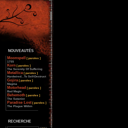
NOUVEAUTÉS
Moonspell
[ paroles ]
1755
Korn
[ paroles ]
The Serenity Of Suffering
Metallica
[ paroles ]
Hardwired...To Self-Destruct
Gojira
[ paroles ]
Magma
Motorhead
[ paroles ]
Bad Magic
Behemoth
[ paroles ]
The Satanist
Paradise Lost
[ paroles ]
The Plague Within
________________
RECHERCHE