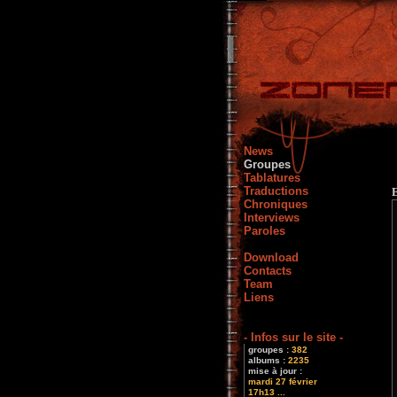
News
Groupes
Tablatures
Traductions
Chroniques
Interviews
Paroles
Download
Contacts
Team
Liens
- Infos sur le site -
groupes :
382
albums :
2235
mise à jour :
mardi 27 février
17h13 ...