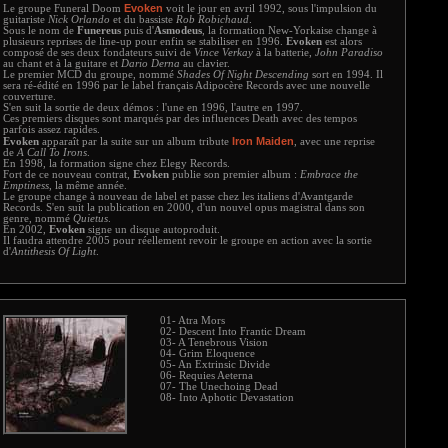
Evoken
Le groupe Funeral Doom
voit le jour en avril 1992, sous l'impulsion du
guitariste
Nick Orlando
et du bassiste
Rob Robichaud
.
Sous le nom de
Funereus
puis d'
Asmodeus
, la formation New-Yorkaise change à
plusieurs reprises de line-up pour enfin se stabiliser en 1996.
Evoken
est alors
composé de ses deux fondateurs suivi de
Vince Verkay
à la batterie,
John Paradiso
au chant et à la guitare et
Dario Derna
au clavier.
Le premier MCD du groupe, nommé
Shades Of Night Descending
sort en 1994. Il
sera ré-édité en 1996 par le label français Adipocère Records avec une nouvelle
couverture.
S'en suit la sortie de deux démos : l'une en 1996, l'autre en 1997.
Ces premiers disques sont marqués par des influences Death avec des tempos
parfois assez rapides.
Iron Maiden
Evoken
apparaît par la suite sur un album tribute
, avec une reprise
de
A Call To Irons
.
En 1998, la formation signe chez Elegy Records.
Fort de ce nouveau contrat,
Evoken
publie son premier album :
Embrace the
Emptiness
, la même année.
Le groupe change à nouveau de label et passe chez les italiens d'Avantgarde
Records. S'en suit la publication en 2000, d'un nouvel opus magistral dans son
genre, nommé
Quietus
.
En 2002,
Evoken
signe un disque autoproduit.
Il faudra attendre 2005 pour réellement revoir le groupe en action avec la sortie
d'
Antithesis Of Light
.
01- Atra Mors
02- Descent Into Frantic Dream
03- A Tenebrous Vision
04- Grim Eloquence
05- An Extrinsic Divide
06- Requies Aeterna
07- The Unechoing Dead
08- Into Aphotic Devastation