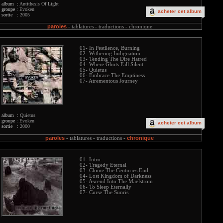
album :
Antithesis Of Light
groupe :
Evoken
acheter cet album
sortie :
2005
paroles
-
tablatures -
traductions -
chronique
01- In Pestilence, Burning
02- Withering Indignation
03- Tending The Dire Hatred
04- Where Ghots Fall Silent
05- Quietus
06- Embrace The Emptiness
07- Atrementous Journey
album :
Quietus
groupe :
Evoken
acheter cet album
sortie :
2000
paroles
chronique
-
tablatures -
traductions -
01- Intro
02- Tragedy Eternal
03- Chime The Centuries End
04- Lost Kingdom of Darkness
05- Ascend Into The Maelstrom
06- To Sleep Eternally
07- Curse The Sunris