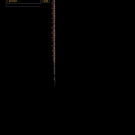
________________