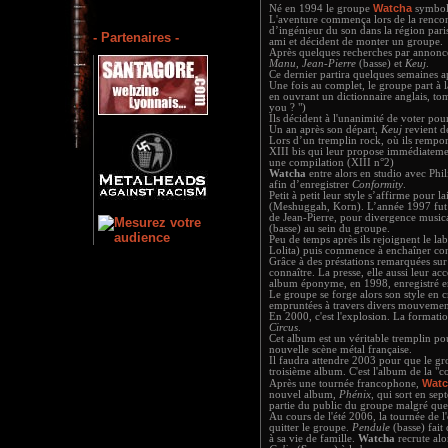
Watcha
Né en 1994 le groupe
symboli
L'aventure commença lors de la renco
d’ingénieur du son dans la région par
- Partenaires -
ami et décident de monter un groupe.
Après quelques recherches par annonce
Manu
,
Jean-Pierre
(basse) et
Keuj
.
Ce dernier partira quelques semaines a
Une fois au complet, le groupe part à 
en ouvrant un dictionnaire anglais, t
you ? ")
Ils décident à l'unanimité de voter po
Un an après son départ,
Keuj
revient de
Lors d’un tremplin rock, où ils rempor
XIII bis qui leur propose immédiatemen
une compilation (XIII n°2)
Watcha
entre alors en studio avec Phi
afin d’enregistrer
Conformity
.
Petit à petit leur style s’affirme pour l
(Meshuggah, Korn). L’année 1997 fut 
de Jean-Pierre, pour divergence musica
(basse) au sein du groupe.
Peu de temps après ils rejoignent le la
Lolita) puis commence à enchaîner con
Grâce à des préstations remarquées sur
connaître. La presse, elle aussi leur ac
album éponyme, en 1998, enregistré e
Le groupe se forge alors son style en
empruntées à travers divers mouvemen
En 2000, c'est l'explosion. La forma
Circus
.
Cet album est un véritable tremplin p
nouvelle scène métal française.
Il faudra attendre 2003 pour que le g
troisième album. C'est l'album de la "
Wat
Après une tournée francophone,
nouvel album,
Phénix
, qui sort en se
partie du public du groupe malgré qu
Au cours de l'été 2006, la tournée de l
quitter le groupe.
Pendule
(basse) fai
à sa vie de famille.
Watcha
recrute al