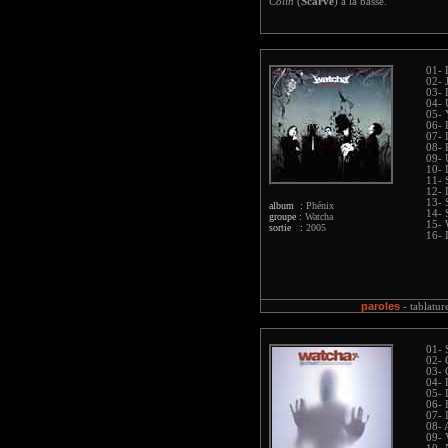
Colin
(
Scarve
) à la basse.
01- 
02- 
03- 
04- 
05- 
06- 
07- 
08- 
09- 
10- 
11- 
12-
13- 
album :
Phénix
14- 
groupe :
Watcha
15- 
sortie :
2005
16- 
paroles
-
tablatur
01- 
02- 
03- 
04- 
05- 
06- 
07- 
08- 
09- 