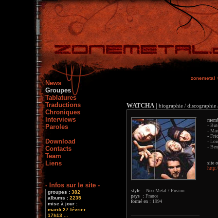
zonemetal
News
Groupes
Tablatures
Traductions
WATCHA
|
biographie / discographie 
Chroniques
Interviews
memb
- But
Paroles
- Man
- Fré
Download
- Loï
- Ben
Contacts
Team
Liens
site o
http:
- Infos sur le site -
style :
Neo Metal / Fusion
groupes :
382
pays :
France
albums :
2235
formé en :
1994
mise à jour :
mardi 27 février
17h13 ...