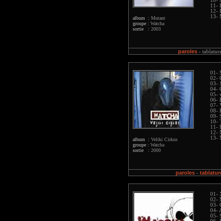
10- 
11- 
12- 
13- 
album :
Mutant
groupe :
Watcha
sortie :
2003
paroles
-
tablatur
01- 
02- 
03- 
04- 
05- 
06- 
07- 
08-
09- 
10- 
11- 
12- 
13- 
album :
Veliki Cirkus
groupe :
Watcha
sortie :
2000
paroles
tablatur
-
01-
02- 
03- 
04- 
05-