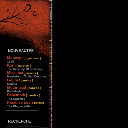
NOUVEAUTÉS
Moonspell
[ paroles ]
1755
Korn
[ paroles ]
The Serenity Of Suffering
Metallica
[ paroles ]
Hardwired...To Self-Destruct
Gojira
[ paroles ]
Magma
Motorhead
[ paroles ]
Bad Magic
Behemoth
[ paroles ]
The Satanist
Paradise Lost
[ paroles ]
The Plague Within
________________
RECHERCHE