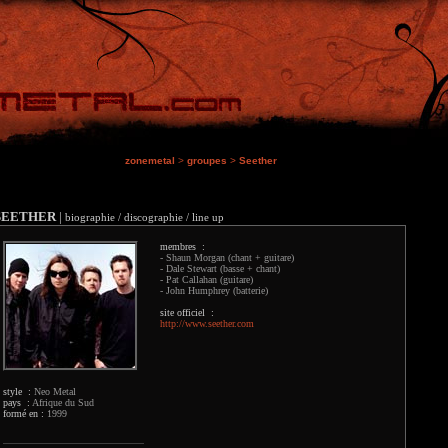
zonemetal
>
groupes
>
Seether
SEETHER
|
biographie / discographie / line up
membres :
- Shaun Morgan (chant + guitare)
- Dale Stewart (basse + chant)
- Pat Callahan (guitare)
- John Humphrey (batterie)
site officiel :
http://www.seether.com
style :
Neo Metal
pays :
Afrique du Sud
formé en :
1999