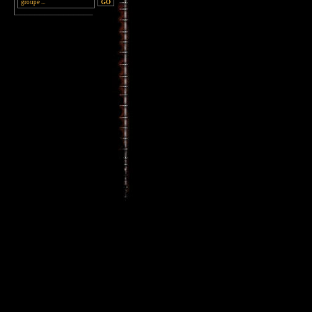
________________