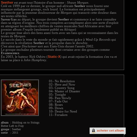
Seether
est avant tout l'histoire d'un homme :
Shaun Morgan
.
Créé en 1999 par ce dernier, le groupe sud-africain
Seether
nous fourni une
musique mélangeant grunge, rock lourd. La formation est principalement
influencée par la jeunesse douloureuse de
Morgan
qui transcrit cette douleur dans
ses textes réfléchis.
Saron Gas
au départ, le groupe devient
Seether
et commence à se faire connaître
dans sa région d'origine. Nos trois compères accomplissent alors une sorte d'exploit
en atteignant les meilleurs chiffres de ventes musicales Sud Africaine avec leur
premier album
Fragile
(seulement publié en Afrique)
Le groupe tisse alors des liens assez forts avec ses fans qui se reconnaissent dans les
textes de
Morgan
.
Le succès dans le reste du monde se fait rapidement grâce à
Wind-Up Records
qui
découvre la révélation
Seether
et la propulse dans le showbiz.
C'est ainsi que
Disclaimer
sort aux Etats-Unis durant l'année 2002.
Le groupe enchaîne plusieurs tournée dont certaine avec des groupes comme
Evanescence
.
Static-X
En 2003, le batteur
Nick Oshiro
(
) qui avait rejoint la formation s'en va et
laisse sa place à
John Humphrey
.
01- No Resolution
02- Here and Now
03- Country Song
04- Master of Disaster
05- Tonight
06- Pass Slowly
07- Fade Out
08- Roses
09- Down
10- Desire for Need
11- Forsaken
album :
Holding on to Strings
Better Left to Fray
groupe :
Seether
acheter cet album
sortie :
2011