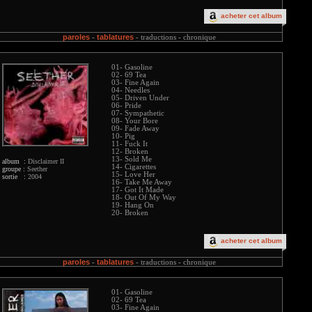
acheter cet album
paroles
tablatures
-
-
traductions -
chronique
01- Gasoline
02- 69 Tea
03- Fine Again
04- Needles
05- Driven Under
06- Pride
07- Sympathetic
08- Your Bore
09- Fade Away
10- Pig
11- Fuck It
12- Broken
13- Sold Me
album :
Disclaimer II
14- Cigarettes
groupe :
Seether
15- Love Her
sortie :
2004
16- Take Me Away
17- Got It Made
18- Out Of My Way
19- Hang On
20- Broken
acheter cet album
paroles
tablatures
-
-
traductions -
chronique
01- Gasoline
02- 69 Tea
03- Fine Again