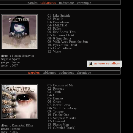
tablatures
paroles -
-
traductions -
chronique
01- Like Suicide
02- Fake It
03- Breakdown
04- FMLYHM
05- Fallen
06- Rise Above This
07- No Jesus Christ
08- 6 Gun Quota
09- Walk Away From the Sun
10- Eyes of the Devil
11- Don't Believe
12- Waste
album :
Finding Beauty in
Negative Spaces
groupe :
Seether
acheter cet album
sortie :
2007
paroles
-
tablatures -
traductions -
chronique
01- Because of Me
02- Remedy
03- Truth
04- Gift
05- Burrito
06- Given
07- Never Leave
08- World Falls Away
09- Tongue
10- I'm the One
11- Simplest Mistake
12- Diseased
13- Plastic Man
album :
Karma And Effect
14- (Untitled Track)
groupe :
Seether
sortie :
2005