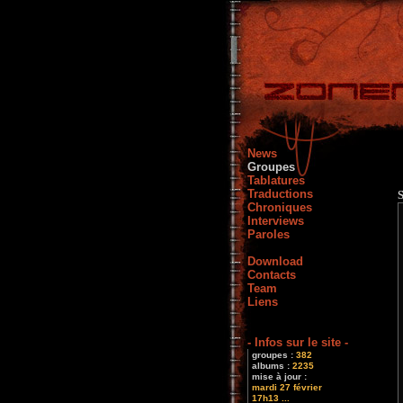
News
Groupes
Tablatures
Traductions
Chroniques
Interviews
Paroles
Download
Contacts
Team
Liens
- Infos sur le site -
groupes :
382
albums :
2235
mise à jour :
mardi 27 février
17h13 ...