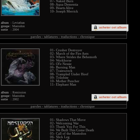
07- Naked Burn
08- Aqua Dementia
09- Hearts Alive
10- Joseph Merrick
album :
Leviathan
groupe :
Mastodon
acheter cet album
sortie :
2004
paroles -
tablatures -
traductions -
chronique
01- Crusher Destroyer
02- March of the Fire Ants
03- Where Strides the Behemoth
04- Workhorse
05- Ol'e Nessie
06- Burning Man
07- Trainwreck
08- Trampled Under Hoof
09- Trilobite
10- Mother Puncher
11- Elephant Man
album :
Remission
groupe :
Mastodon
acheter cet album
sortie :
2002
paroles -
tablatures -
traductions -
chronique
01- Shadows That Move
02- Welcoming War
03- Thank You For This
04- We Built This Come Death
05- Call of the Mastodon
06- Slick Leg