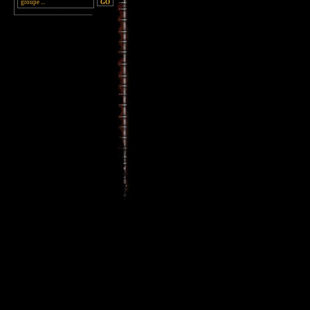
________________