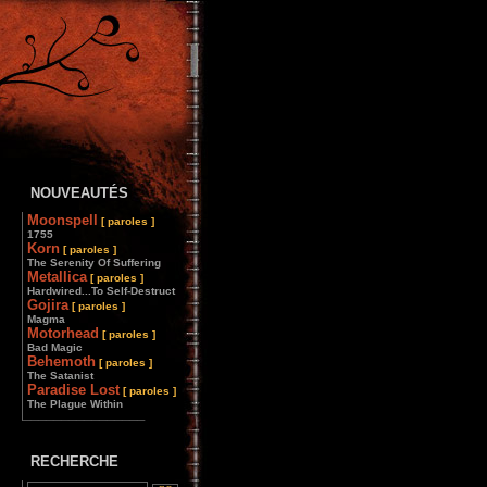
NOUVEAUTÉS
Moonspell
[ paroles ]
1755
Korn
[ paroles ]
The Serenity Of Suffering
Metallica
[ paroles ]
Hardwired...To Self-Destruct
Gojira
[ paroles ]
Magma
Motorhead
[ paroles ]
Bad Magic
Behemoth
[ paroles ]
The Satanist
Paradise Lost
[ paroles ]
The Plague Within
________________
RECHERCHE