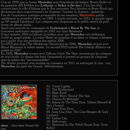
C'est en 1999 que se forme
Mastodon
sous l'impulsion du batteur
Brann Dailor
et
du guitariste
Bill Kelliher
(ex-
Lethargy
et
Today is the day
). C'est lors d'un
concert dans la ville d'Atlanta que le duo rencontre
Troy Sanders
et
Brent Hinds
qui
deviennent alors respectivement les chanteur / bassiste et chanteur / guitariste.
Mastodon
Fort de l'expérience scénique personnelle de ses membres,
publie
rapidement sa première démo, en 2000. L'année suivante, en 2001, le groupe signe
un EP intitulé
Lifesblood
. Les critiques sont élogieuses et le public attend de pied
ferme un album studio.
Après une tournée en compagnie de
Eyehategod
et
Burnt By The Sun
, la
formation américaine enregistre en 2002 son opus
Remission
.
Il faut attendre 2004 et l'album
Leviathan
pour que
Mastodon
soit réellement
révélé au grand public. La scène Metal est unanime et acclame ce disque, n'hésitant
pas à parler d'un des meilleurs des années 2000.
Un DVD plus loin (The Workhorse Chronicles) en 2006,
Mastodon
revient avec
Blood Mountain
la même année. Un second DVD intitulé
The Unholy Alliance
est
publié en 2007.
En 2009,
Mastodon
revient avec l'album
Crack The Skye
, encensé par les critiques
de tous bords. Ce disque fait donc l'unanimité et permet au groupe de s'imposer
dans la sphère des "incontournables".
The Hunter
poursuit cette montée en puissance en 2011 en enfonçant le clou : oui,
Mastodon
fait parti des Grands. Définitivment.
01- Tread Lightly
02- The Motherload
03- High Road
04- Once More 'Round The Sun
05- Chimes At Midnight
06- Asleep In The Deep [feat. Valient Himself &
Ikey Owens]
07- Feast Your Eyes
08- Aunt Lisa [feat. The Coat Hangers & Gary
Lindsey]
09- Ember City
10- Halloween
11- Diamond In The Witch House [feat. Scott
album :
Once More 'Round The
Kelly]
Sun