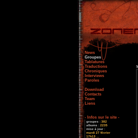
News
Groupes
Tablatures
Traductions
Chroniques
Interviews
Paroles
Download
Contacts
Team
Liens
- Infos sur le site -
groupes :
382
albums :
2235
mise à jour :
mardi 27 février
17h13 ...