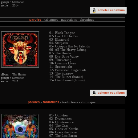
groupe :
Mastodon
sortie :
2014
acheter cet album
paroles
-
tablatures -
traductions -
chronique
01- Black Tongue
02- Curl Of The Burl
03- Blasteroid
04- Stargasm
05- Octopus Has No Friends
06- All The Heavy Lifting
07- The Hunter
08- Dry Bone Valley
09- Thickening
10- Creature Lives
11- Spectrelight
12- Bedazzled Fingernails
13- The Sparrow
album :
The Hunter
14- The Ruiner (bonus)
groupe :
Mastodon
15- Deathbound (bonus)
sortie :
2011
acheter cet album
paroles
tablatures
-
-
traductions -
chronique
01- Oblivion
02- Divinations
03- Quintessence
04- The Czar
05- Ghost of Karelia
06- Crack the Skye
07- The Last Baron