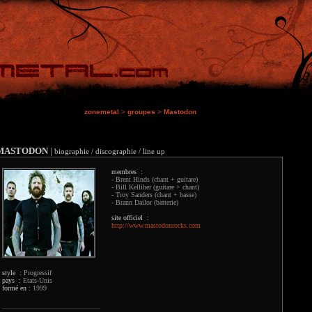
zonemetal
>
groupes
>
Mastodon
MASTODON
|
biographie / discographie / line up
membres :
- Brent Hinds (chant + guitare)
- Bill Kelliher (guitare + chant)
- Troy Sanders (chant + basse)
- Brann Dailor (batterie)
site officiel :
http://www.mastodonrocks.com
style :
Progressif
pays :
Etats-Unis
formé en :
1999