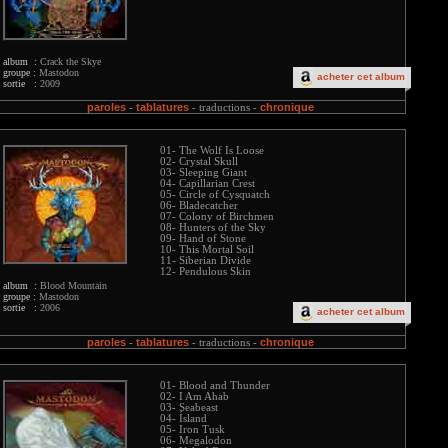
album :
Crack the Skye
groupe :
Mastodon
acheter cet album
sortie :
2009
paroles
tablatures
chronique
-
-
traductions -
01- The Wolf Is Loose
02- Crystal Skull
03- Sleeping Giant
04- Capillarian Crest
05- Circle of Cysquatch
06- Bladecatcher
07- Colony of Birchmen
08- Hunters of the Sky
09- Hand of Stone
10- This Mortal Soil
11- Siberian Divide
12- Pendulous Skin
album :
Blood Mountain
groupe :
Mastodon
sortie :
2006
acheter cet album
paroles
tablatures
chronique
-
-
traductions -
01- Blood and Thunder
02- I Am Ahab
03- Seabeast
04- Ísland
05- Iron Tusk
06- Megalodon