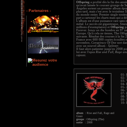
Offspring
a profité dès la fin des ann
qu'avait laissée le courant grunge de S
Angeles sortent un premier album ép
- Partenaires -
plus tard, mais c'est avec le troisième
S
du monde entier. Premier single tonit
part a cartonné les charts mais qui a d
L'album est d'une puissance rare sans e
métal. Le succès est gigantesque,
Smas
millions d'exemplaires) et
Offspring
pa
Forever.
Ixnay on the hombre
en 97 ne
Europe. Qu'à cela ne tienne, The Offs
suivante. Résultat des courses à la fin
France avec 600 000 copies écoulées e
novembre,
Conspiracy Of One
sort dan
avec un nouvel album :
Splinter
.
Il faut alors patienter jusqu'en 2008 p
lui avec l'opus
Rise and Fall, Rage an
rajeuni.
01- 
02- 
03- 
04-
05- 
06- 
07- 
08- 
09- 
10- 
album :
Rise and Fall, Rage and
Grace
groupe :
Offspring (The)
sortie :
2008