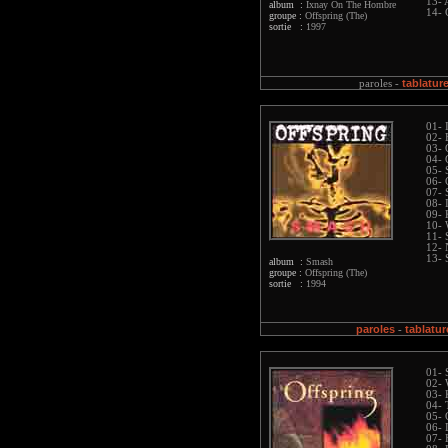
13-
album :
Ixnay On The Hombre
14- 
groupe :
Offspring (The)
sortie :
1997
tablatur
paroles -
01- 
02- 
03- 
04- 
05- 
06- 
07- 
08- 
09- 
10- 
11- 
12- 
13- 
album :
Smash
groupe :
Offspring (The)
sortie :
1994
paroles
tablatur
-
01- 
02- 
03- 
04- 
05- 
06- 
07- 