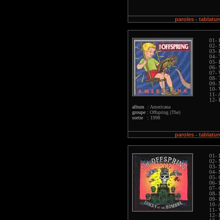
paroles
tablatur
-
01- 
02- 
03- 
04- 
05- 
06- 
07- 
08- 
09- 
10- 
11- 
12- 
album :
Americana
groupe :
Offspring (The)
sortie :
1998
paroles
tablatur
-
01- 
02- 
03- 
04-
05- 
06- 
07-
08- 
09- 
10- 
11- 
12- 