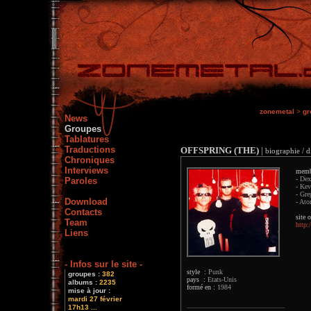
zonemetal
>
gr
News
Groupes
Tablatures
Traductions
OFFSPRING (THE)
|
biographie / d
Chroniques
Interviews
memb
- Dex
Paroles
- Kev
- Gre
Download
- Ato
Contacts
site o
Team
http:
Liens
- Infos sur le site -
style :
Punk
groupes :
382
pays :
Etats-Unis
albums :
2235
formé en :
1984
mise à jour :
mardi 27 février
17h13 ...