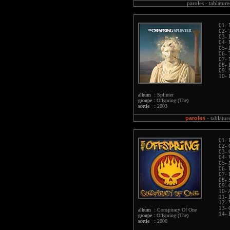
paroles -
tablature
01- 
02- 
03-
04- 
05- 
06- 
07- 
08- 
09- 
10- 
album :
Splinter
groupe :
Offspring (The)
sortie :
2003
paroles
-
tablatur
01- 
02- 
03- 
04- 
05- 
06- 
07- 
08- 
09- 
10- 
11- 
12- 
13- 
album :
Conspiracy Of One
14- 
groupe :
Offspring (The)
sortie :
2000