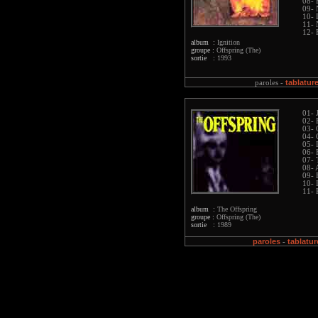
08- 
09- 
10- 
11- 
12- 
album :
Ignition
groupe :
Offspring (The)
sortie :
1993
tablatur
paroles -
01- 
02- 
03- 
04- 
05-
06- 
07- 
08- 
09- 
10- 
11- 
album :
The Offspring
groupe :
Offspring (The)
sortie :
1989
paroles
tablatur
-