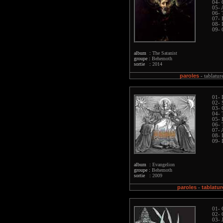
04- 
05-
06- 
07- 
08- 
09- 
album :
The Satanist
groupe :
Behemoth
sortie :
2014
paroles
-
tablatur
01- 
02- 
03- 
04- 
05- 
06- 
07- 
08- 
09- 
album :
Evangelion
groupe :
Behemoth
sortie :
2009
paroles
tablatur
-
01- 
02- 
03- 