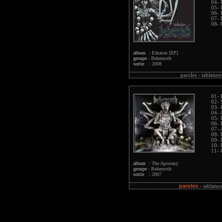
04- 
05- 
06- 
07- 
08- 
album :
Ezkaton [EP]
groupe :
Behemoth
sortie :
2008
paroles -
tablature
01- 
02- 
03- 
04- 
05- 
06- 
07- 
08- 
09- 
10- 
11- 
album :
The Apostasy
groupe :
Behemoth
sortie :
2007
paroles
-
tablatur