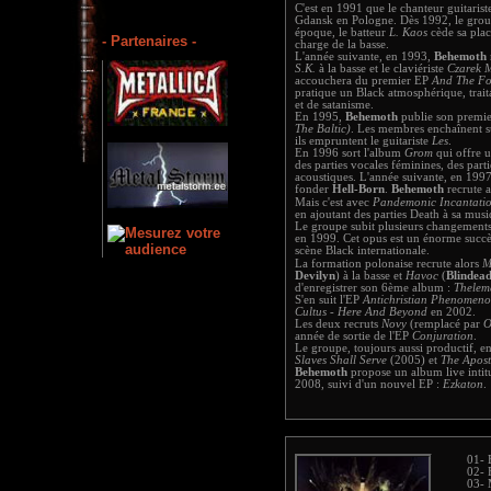
C'est en 1991 que le chanteur guitaris
Gdansk en Pologne. Dès 1992, le group
époque, le batteur
L. Kaos
cède sa pla
- Partenaires -
charge de la basse.
L'année suivante, en 1993,
Behemoth
S.K.
à la basse et le claviériste
Czarek 
accouchera du premier EP
And The Fo
pratique un Black atmosphérique, trait
et de satanisme.
En 1995,
Behemoth
publie son premie
The Baltic)
. Les membres enchaînent s
ils empruntent le guitariste
Les
.
En 1996 sort l'album
Grom
qui offre u
des parties vocales féminines, des part
acoustiques. L'année suivante, en 199
fonder
Hell-Born
.
Behemoth
recrute 
Mais c'est avec
Pandemonic Incantati
en ajoutant des parties Death à sa musi
Le groupe subit plusieurs changements 
en 1999. Cet opus est un énorme succè
scène Black internationale.
La formation polonaise recrute alors
M
Devilyn
) à la basse et
Havoc
(
Blindea
d'enregistrer son 6ème album :
Thelem
S'en suit l'EP
Antichristian Phenomen
Cultus - Here And Beyond
en 2002.
Les deux recruts
Novy
(remplacé par
O
année de sortie de l'EP
Conjuration
.
Le groupe, toujours aussi productif, 
Slaves Shall Serve
(2005) et
The Apost
Behemoth
propose un album live intit
2008, suivi d'un nouvel EP :
Ezkaton
.
01- 
02- 
03- 