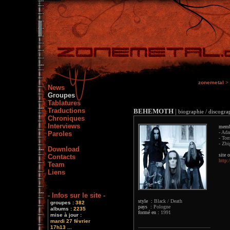
zonemetal
>
News
Groupes
Tablatures
Traductions
BEHEMOTH
|
biographie / discograp
Chroniques
Interviews
memb
- Ada
Paroles
- Tom
- Zbi
Download
site o
Contacts
http
Team
Liens
- Infos sur le site -
style :
Black / Death
groupes :
382
pays :
Pologne
albums :
2235
formé en :
1991
mise à jour :
mardi 27 février
17h13 ...