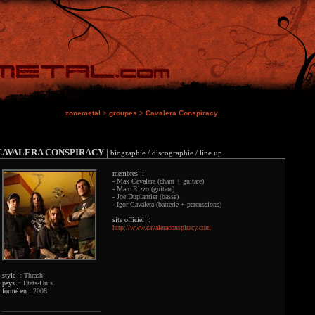
zonemetal
>
groupes
>
Cavalera Conspiracy
CAVALERA CONSPIRACY
|
biographie / discographie / line up
membres :
- Max Cavalera (chant + guitare)
- Marc Rizzo (guitare)
- Joe Duplantier (basse)
- Igor Cavalera (batterie + percussions)
site officiel :
http://www.cavaleraconspiracy.com
style :
Thrash
pays :
Etats-Unis
formé en :
2008