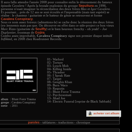
Il aura fallu attendre l'année 2008 pour connaître enfin le dénouement du fameux
Sepultura
épisode
Cavalera
! Après la brutale explosion du groupe
en 1996,
personne n'osait imaginer la réconciliation des deux frères
Max
et
Igor Cavalera
.
Et pourtant... près de 12 ans se sont écoulés et l'impensable (mais tant espéré) se
réalise : le chanteur / guitariste et le batteur de génie se retrouvent et forme
Cavalera Conspiracy
.
Sous ce nom assez foireux (admettons-le) se cache donc la réunion des deux frères
(ex-)ennemis mais pas que. On découvre en effet dans ce side-project ce bon vieux
Soulfly
Marc Rizzo
(guitariste de
) et le bien heureux frenchy - oh yeah! -
Joe
Gojira
Duplantier
, frontman de
.
Combo assez improbable,
Cavalera Conspiracy
signe son premier disque intitulé
Inflikted
, en 2008 chez Roadrunner Records.
01- Warlord
02- Torture
03- Lynch Mob
04- Killing Inside
05- Thrasher
06- I Speak Hate
07- Target
08- Genghis Khan
09- Burn Waco
10- Rasputin
11- Blunt Force Trauma
12- Psychosomati
13- Jihad Joe
album :
Blunt Force Trauma
14- Electric Funeral [reprise de Black Sabbath]
groupe :
Cavalera Conspiracy
sortie :
2011
acheter cet album
paroles
-
tablatures -
traductions -
chronique