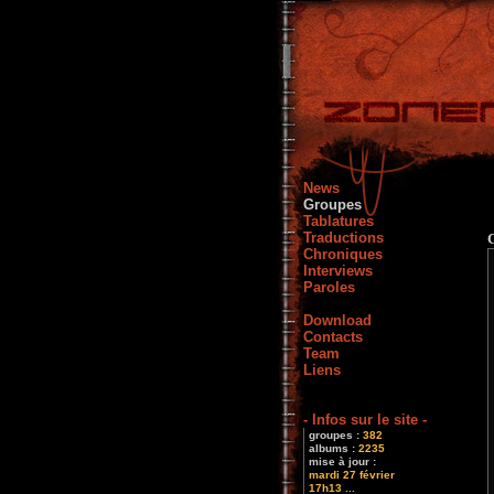
News
Groupes
Tablatures
Traductions
Chroniques
Interviews
Paroles
Download
Contacts
Team
Liens
- Infos sur le site -
groupes :
382
albums :
2235
mise à jour :
mardi 27 février
17h13 ...