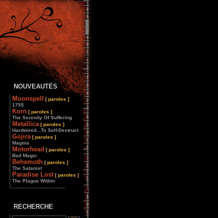
NOUVEAUTÉS
Moonspell
[ paroles ]
1755
Korn
[ paroles ]
The Serenity Of Suffering
Metallica
[ paroles ]
Hardwired...To Self-Destruct
Gojira
[ paroles ]
Magma
Motorhead
[ paroles ]
Bad Magic
Behemoth
[ paroles ]
The Satanist
Paradise Lost
[ paroles ]
The Plague Within
________________
RECHERCHE