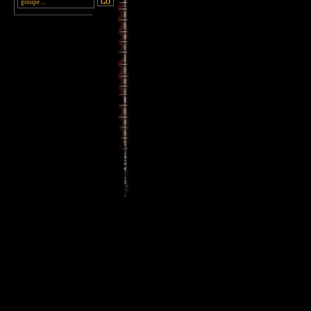
________________