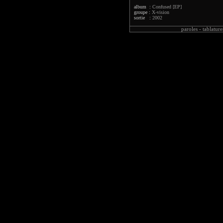
album :
Confused [EP]
groupe :
X-vision
sortie :
2002
paroles -
tablature