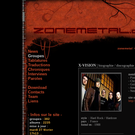
zonemetal
News
Groupes
Tablatures
Traductions
X-VISION
|
biographie / discographie 
Chroniques
Interviews
memb
- Pie
Paroles
- Chr
- Gui
Download
- Arn
- Nen
Contacts
Team
site o
Liens
http
- Infos sur le site -
style :
Hard Rock / Hardcore
groupes :
382
pays :
France
albums :
2235
formé en :
1988
mise à jour :
mardi 27 février
17h13 ...