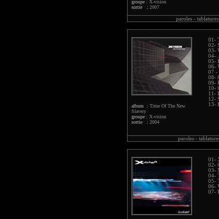
groupe :
X-vision
sortie :
2007
paroles -
tablatures
01- 
02- 
03- 
04- .
05- 
06- 
07 -
08-
09- 
10- 
11- 
12- 
13- 
album :
Time Of The New
Slavery
groupe :
X-vision
sortie :
2004
paroles -
tablature
01- 
02- 
03- 
04- 
05- 
06-
07- 