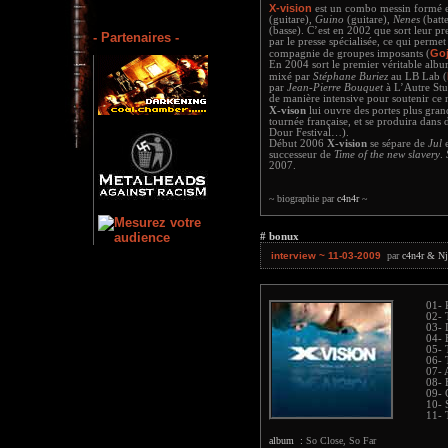
X-vision
est un combo messin formé 
(guitare),
Guino
(guitare),
Nenes
(batte
(basse). C’est en 2002 que sort leur 
- Partenaires -
par le presse spécialisée, ce qui perm
Goj
compagnie de groupes imposants (
En 2004 sort le premier véritable albu
mixé par
Stéphane Buriez
au LB Lab (
par
Jean-Pierre Bouquet
à L’Autre Stu
de manière intensive pour soutenir ce 
X-vison
lui ouvre des portes plus gran
tournée française, et se produira dans
Dour Festival…).
Début 2006
X-vision
se sépare de
Jul
e
successeur de
Time of the new slavery
.
2007.
~ biographie par
c4n4r
~
# bonux
interview ~ 11-03-2009
par
c4n4r & Nj
01- 
02- 
03- 
04- 
05- 
06- 
07- 
08- 
09- 
10- 
11- 
album :
So Close, So Far