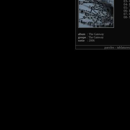
03- 
04- 
05- 
06- 
07- 
08- 
album :
The Gateway
groupe :
The Gateway
sortie :
2006
paroles -
tablatures