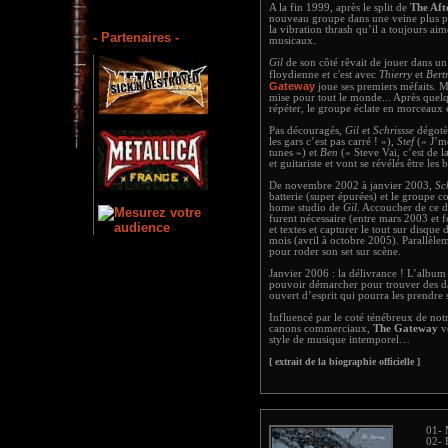
A la fin 1999, après le split de
The Aft
nouveau groupe dans une veine plus pr
la vibration thrash qu’il a toujours a
- Partenaires -
musicaux.
Gil
de son côté rêvait de jouer dans un
floydienne et c'est avec
Thierry
et
Bert
Gateway
joue ses premiers méfaits. M
mise pour tout le monde... Après quelq
répéter, le groupe éclate en morceaux
Pas découragés,
Gil
et
Schrissse
dégotè
les gars c’est pas carré ! »),
Stef
(« J’me
tunes ») et
Ben
(« Steve Vai, c’est de l
et guitariste et vont se révélés être le
De novembre 2002 à janvier 2003,
Sc
batterie (super épurées) et le groupe 
home studio de
Gil
. Accoucher de ce d
furent nécessaire (entre mars 2003 et 
et textes et capturer le tout sur disque
mois (avril à octobre 2005). Parallèle
pour roder son set sur scène.
Janvier 2006 : la délivrance ! L’album
pouvoir démarcher pour trouver des dat
ouvert d’esprit qui pourra les prendre 
Influencé par le coté ténébreux de no
canons commerciaux,
The Gateway
v
style de musique intemporel…
[ extrait de la biographie officielle ]
01- 
02- 