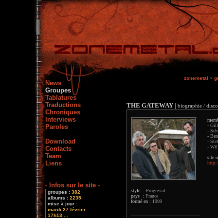
zonemetal
>
g
News
Groupes
Tablatures
Traductions
THE GATEWAY
|
biographie / disco
Chroniques
Interviews
memb
- Gil
Paroles
- Sch
- Ben
Download
- Ste
- Wil
Contacts
Team
site o
Liens
http
- Infos sur le site -
style :
Progressif
groupes :
382
pays :
France
albums :
2235
formé en :
1999
mise à jour :
mardi 27 février
17h13 ...