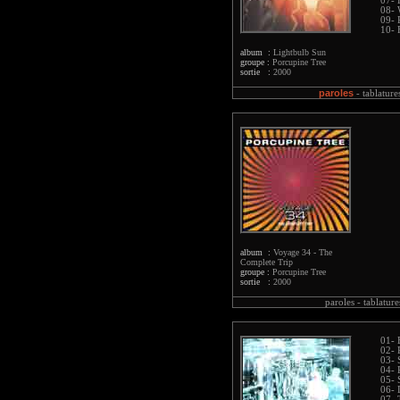
07- 
08- 
09- 
10- 
album :
Lightbulb Sun
groupe :
Porcupine Tree
sortie :
2000
paroles
-
tablature
album :
Voyage 34 - The
Complete Trip
groupe :
Porcupine Tree
sortie :
2000
paroles -
tablature
01- 
02- 
03- 
04- 
05- 
06- 
07- 