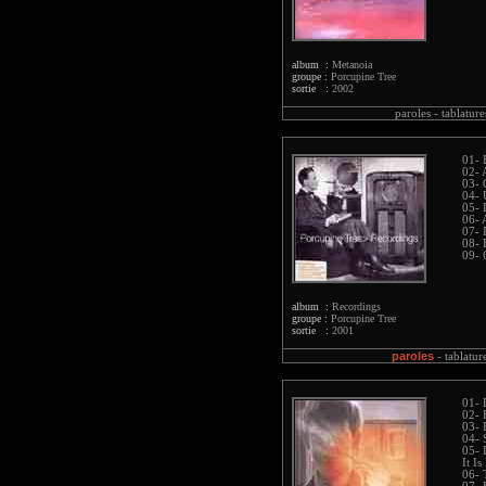
album :
Metanoia
groupe :
Porcupine Tree
sortie :
2002
paroles -
tablature
01- 
02- 
03- 
04- 
05- 
06- 
07- 
08- 
09-
album :
Recordings
groupe :
Porcupine Tree
sortie :
2001
paroles
-
tablatur
01- 
02- 
03- 
04-
05- 
It I
06- 