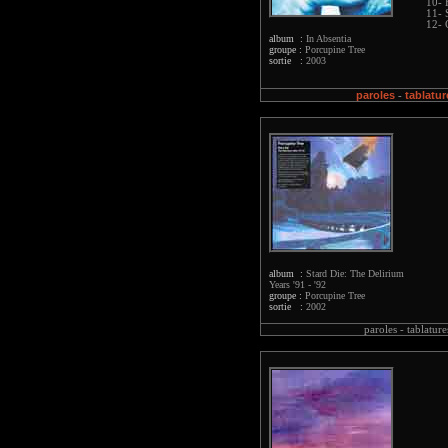
10- 
11- 
12- 
album :
In Absentia
groupe :
Porcupine Tree
sortie :
2003
paroles
tablatur
-
album :
Stard Die: The Delirium
Years '91 - '92
groupe :
Porcupine Tree
sortie :
2002
paroles -
tablature