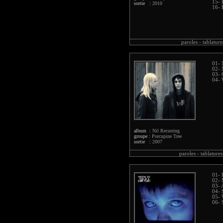
15- 
sortie :
2010
16- 
paroles -
tablature
01- 
02- 
03- 
04- 
album :
Nil Recurring
groupe :
Porcupine Tree
sortie :
2007
paroles -
tablatures
01- 
02- 
03- 
04- 
05- 
06- 