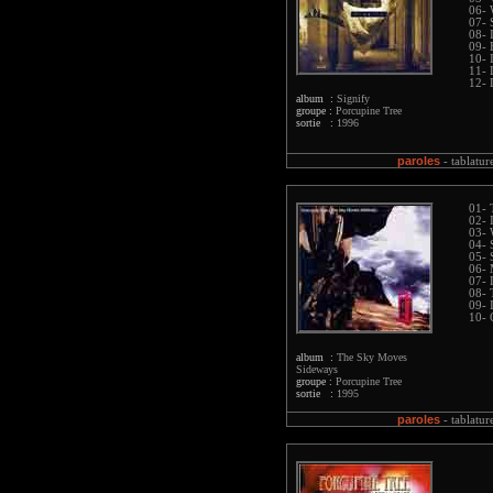
06- 
07- 
08- 
09- 
10- 
11- 
12- 
album :
Signify
groupe :
Porcupine Tree
sortie :
1996
paroles
-
tablatur
01- 
02- 
03- 
04- 
05- 
06-
07- 
08- 
09- I
10- 
album :
The Sky Moves
Sideways
groupe :
Porcupine Tree
sortie :
1995
paroles
-
tablatur