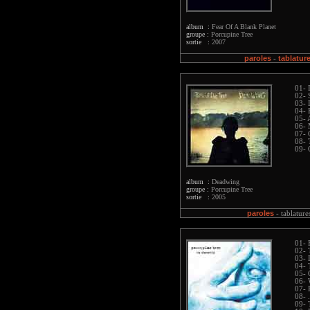
album :
Fear Of A Blank Planet
groupe :
Porcupine Tree
sortie :
2007
paroles
tablatur
-
01- 
02- 
03- 
04- 
05- 
06- 
07- 
08- 
09- 
album :
Deadwing
groupe :
Porcupine Tree
sortie :
2005
paroles
-
tablature
01- 
02- 
03- 
04- 
05- 
06- 
07- 
08- 
09- 