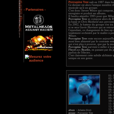
Porcupine Tree
naît en 1987 dans les
Ce dernier est alors l'unique membre d
musicale qu'à un groupe.
- Partenaires -
C'est donc
Steven Wilson
qui compose, c
enregistre et produit ses albums.
Il faudra attendre 1995 pour que
Wils
Porcupine Tree
se compose alors de
R
la basse et
Chris Maitland
aux percussio
En 2002, le batteur du groupe s'en ira
et se sera
Gavin Harrison
qui se retrouv
Cependant, ce changement de line-up n
totalement orchestré par le maître à pe
Wilson
.
Porcupine Tree
reste encore aujourd'h
aussi bien alimenté par le contraste ent
qui n'est plus à prouver, que par la m
Porcupine Tree
parvient à mêler à la p
Floyd
aux
Beatles
, en passant par du
parfois de l'électro...
C'est clairement cette subtile alchimie
unique en son genre.
01- 
02- 
03- 
04- 
05-
06- 
07- 
08- 
09- 
10- 
11- 
12- 
13- 
album :
Atlanta (live)
14- 
groupe :
Porcupine Tree