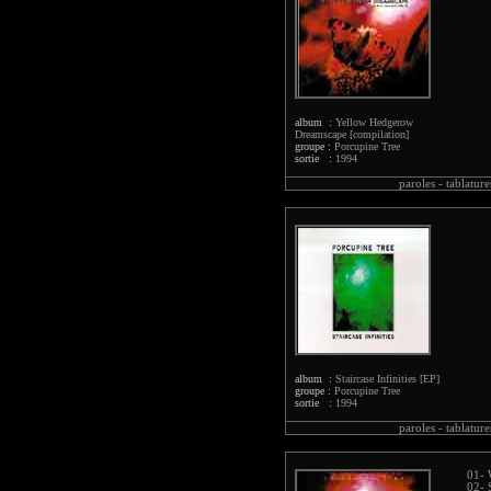
album :
Yellow Hedgerow
Dreamscape [compilation]
groupe :
Porcupine Tree
sortie :
1994
paroles -
tablature
album :
Staircase Infinities [EP]
groupe :
Porcupine Tree
sortie :
1994
paroles -
tablature
01- 
02- 