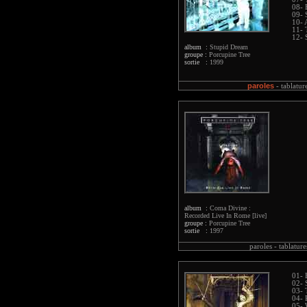
08- 
09- 
10- 
11- 
12- 
album :
Stupid Dream
groupe :
Porcupine Tree
sortie :
1999
paroles
-
tablatur
album :
Coma Divine :
Recorded Live In Rome [live]
groupe :
Porcupine Tree
sortie :
1997
paroles -
tablature
01- 
02- 
03- 
04- 
05- 