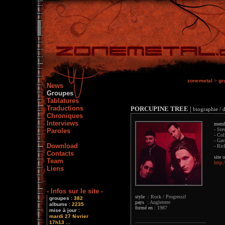
zonemetal
>
gr
News
Groupes
Tablatures
Traductions
PORCUPINE TREE
|
biographie / d
Chroniques
Interviews
memb
- Ste
Paroles
- Col
- Gav
Download
- Ric
Contacts
site o
Team
http:
Liens
- Infos sur le site -
style :
Rock / Progressif
groupes :
382
pays :
Angleterre
albums :
2235
formé en :
1987
mise à jour :
mardi 27 février
17h13 ...