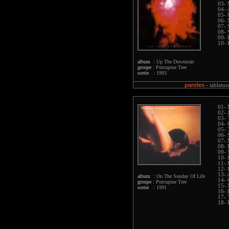
03- 
04- 
05- 
06- 
07- 
08- 
09- 
10- 
album :
Up The Downstair
groupe :
Porcupine Tree
sortie :
1993
paroles
-
tablatur
01- 
02- 
03- 
04- 
05- 
06- 
07- 
08- 
09- 
10-
11- 
12- 
13- 
album :
On The Sunday Of Life
14- 
groupe :
Porcupine Tree
15- 
sortie :
1991
16- 
17- 
18- 