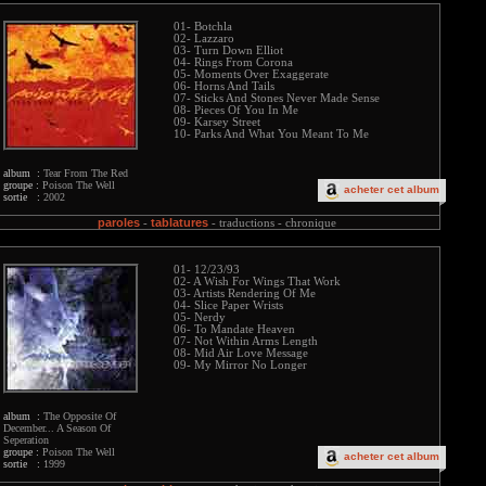
01- Botchla
02- Lazzaro
03- Turn Down Elliot
04- Rings From Corona
05- Moments Over Exaggerate
06- Horns And Tails
07- Sticks And Stones Never Made Sense
08- Pieces Of You In Me
09- Karsey Street
10- Parks And What You Meant To Me
album :
Tear From The Red
groupe :
Poison The Well
acheter cet album
sortie :
2002
paroles
tablatures
-
-
traductions -
chronique
01- 12/23/93
02- A Wish For Wings That Work
03- Artists Rendering Of Me
04- Slice Paper Wrists
05- Nerdy
06- To Mandate Heaven
07- Not Within Arms Length
08- Mid Air Love Message
09- My Mirror No Longer
album :
The Opposite Of
December... A Season Of
Seperation
groupe :
Poison The Well
acheter cet album
sortie :
1999