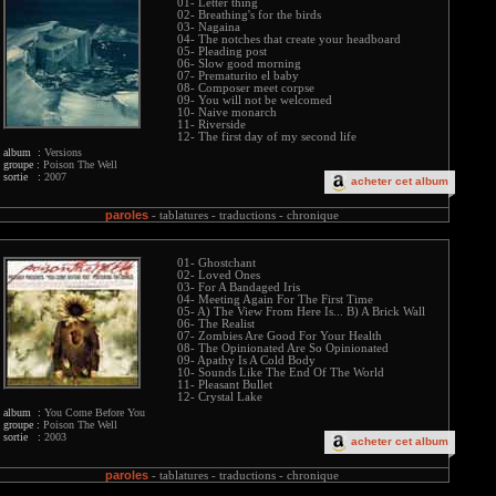
01- Letter thing
02- Breathing's for the birds
03- Nagaina
04- The notches that create your headboard
05- Pleading post
06- Slow good morning
07- Prematurito el baby
08- Composer meet corpse
09- You will not be welcomed
10- Naive monarch
11- Riverside
12- The first day of my second life
album :
Versions
groupe :
Poison The Well
sortie :
2007
acheter cet album
paroles
-
tablatures -
traductions -
chronique
01- Ghostchant
02- Loved Ones
03- For A Bandaged Iris
04- Meeting Again For The First Time
05- A) The View From Here Is... B) A Brick Wall
06- The Realist
07- Zombies Are Good For Your Health
08- The Opinionated Are So Opinionated
09- Apathy Is A Cold Body
10- Sounds Like The End Of The World
11- Pleasant Bullet
12- Crystal Lake
album :
You Come Before You
groupe :
Poison The Well
sortie :
2003
acheter cet album
paroles
-
tablatures -
traductions -
chronique