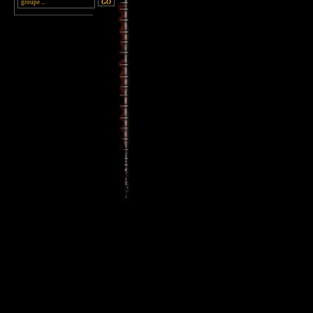
________________