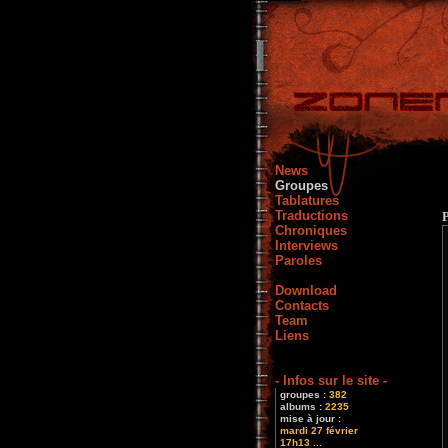
News
Groupes
Tablatures
Traductions
Chroniques
Interviews
Paroles
Download
Contacts
Team
Liens
- Infos sur le site -
groupes :
382
albums :
2235
mise à jour :
mardi 27 février
17h13 ...