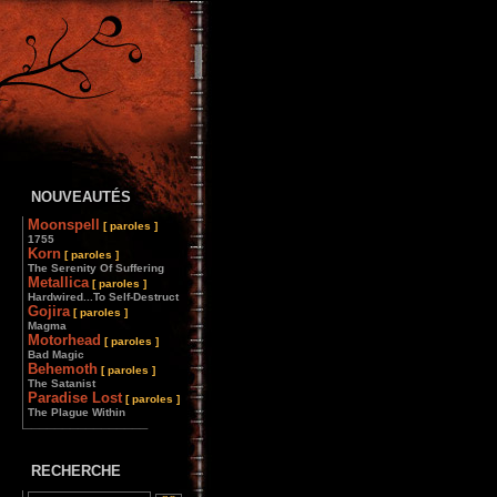
NOUVEAUTÉS
Moonspell
[ paroles ]
1755
Korn
[ paroles ]
The Serenity Of Suffering
Metallica
[ paroles ]
Hardwired...To Self-Destruct
Gojira
[ paroles ]
Magma
Motorhead
[ paroles ]
Bad Magic
Behemoth
[ paroles ]
The Satanist
Paradise Lost
[ paroles ]
The Plague Within
________________
RECHERCHE