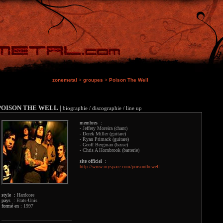
zonemetal
>
groupes
>
Poison The Well
POISON THE WELL
|
biographie / discographie / line up
membres :
- Jeffery Moreira (chant)
- Derek Miller (guitare)
- Ryan Primack (guitare)
- Geoff Bergman (basse)
- Chris A Hornbrook (batterie)
site officiel :
http://www.myspace.com/poisonthewell
style :
Hardcore
pays :
Etats-Unis
formé en :
1997