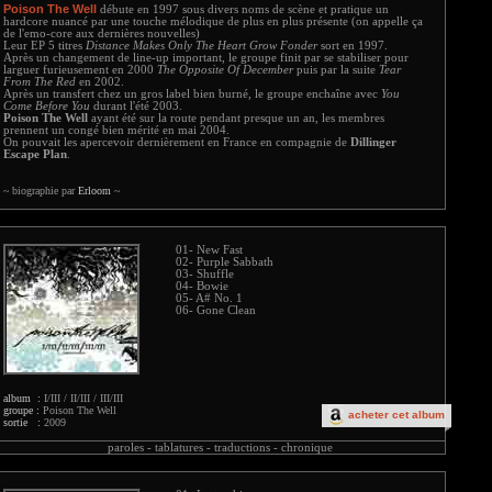
Poison The Well
débute en 1997 sous divers noms de scène et pratique un
hardcore nuancé par une touche mélodique de plus en plus présente (on appelle ça
de l'emo-core aux dernières nouvelles)
Leur EP 5 titres
Distance Makes Only The Heart Grow Fonder
sort en 1997.
Après un changement de line-up important, le groupe finit par se stabiliser pour
larguer furieusement en 2000
The Opposite Of December
puis par la suite
Tear
From The Red
en 2002.
Après un transfert chez un gros label bien burné, le groupe enchaîne avec
You
Come Before You
durant l'été 2003.
Poison The Well
ayant été sur la route pendant presque un an, les membres
prennent un congé bien mérité en mai 2004.
On pouvait les apercevoir dernièrement en France en compagnie de
Dillinger
Escape Plan
.
~ biographie par
Erloom
~
01- New Fast
02- Purple Sabbath
03- Shuffle
04- Bowie
05- A# No. 1
06- Gone Clean
album :
I/III / II/III / III/III
groupe :
Poison The Well
acheter cet album
sortie :
2009
paroles -
tablatures -
traductions -
chronique