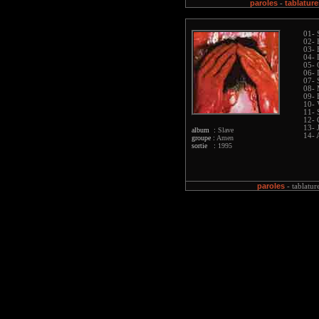
paroles
tablature
-
01- 
02- 
03- 
04- 
05- 
06- 
07- 
08-
09- 
10- 
11- 
12- 
13- 
album :
Slave
14- 
groupe :
Amen
sortie :
1995
paroles
-
tablatur