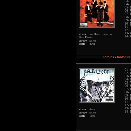
03- J
04- 
05-
06- 
07- 
08- 
09- 
10- 
11- 
12- 
13- 
album :
We Have Come For
14- 
Your Parents
groupe :
Amen
sortie :
2001
paroles
tablature
-
01- 
02-
03- 
04- 
05-
06- 
07- 
08-
09- 
10- 
11- 
12- 
13- 
album :
Amen
14- 
groupe :
Amen
sortie :
1999