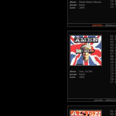
13- 
album :
Death Before Musick
14- 
groupe :
Amen
15- 
sortie :
2004
paroles
-
tablature
01- 
02- 
03- 
04- 
05- 
06- 
07- 
08- 
09- 
10-
11- 
12- 
13- 
album :
Join, Or Die
14- 
groupe :
Amen
15- 
sortie :
2003
16- 
17-
paroles -
tablature
01- 
02- 