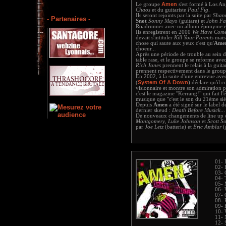
Amen
Le groupe
s'est formé à Los An
Chaos
et du guitariste
Paul Fig
.
Ils seront rejoints par la suite par
Shan
- Partenaires -
Snot
Sonny Mayo
(guitare) et
John Fa
Roadrunner avec un album éponyme 
Ils enregistrent en 2000
We Have Come
devait s'intituler
Kill Your Parents
mais 
chose qui saute aux yeux c'est qu'
Ame
choeur...
Après une période de trouble au sein 
table rase, et le groupe se reforme av
Rich Jones
prennent le relais à la guita
prennent respectivement dans le groupe 
En 2002, à la suite d'une entrevue avec
System Of A Down
(
) déclare qu'il 
visionnaire et montre son admiration p
c'est le magazine "Kerrang!" qui fait l
musique que "c'est le son du 21ème sièc
Depuis
Amen
a été signé sur le label 
dernier skeud :
Death Before Musick
...
De nouveaux changements de line up o
Montgomery
,
Luke Johnson
et
Scott S
par
Joe Letz
(batterie) et
Eric Amblur
(g
01- 
02- 
03- 
04- 
05- 
06- 
07- 
08- 
09- 
10- 
11- 
12- 