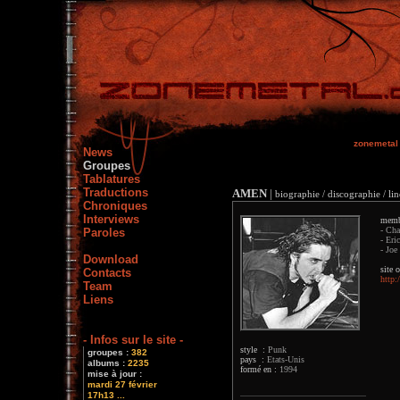
zonemetal
News
Groupes
Tablatures
Traductions
AMEN
|
biographie / discographie / li
Chroniques
Interviews
memb
- Cha
Paroles
- Eri
- Joe 
Download
site o
Contacts
http
Team
Liens
- Infos sur le site -
style :
Punk
groupes :
382
pays :
Etats-Unis
albums :
2235
formé en :
1994
mise à jour :
mardi 27 février
17h13 ...