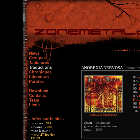
zonemetal
>
tradu
News
Groupes
Tablatures
Traductions
ANOREXIA NERVOSA
|
traductio
Chroniques
Interviews
01-
Paroles
02-
04-
05-
Download
06-
Contacts
07-
Team
Dec
08-
Liens
09-
10-
traduction Drudenhaus
- Infos sur le site -
album :
Drudenhaus
groupes :
382
groupe :
Anorexia Nervosa
albums :
2235
sortie :
2000
mise à jour :
mardi 27 février
17h13 ...