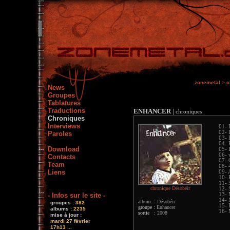
zonemetal
>
c
News
Groupes
Tablatures
Traductions
ENHANCER
|
chroniques
Chroniques
Interviews
01- 
02- 
Paroles
03- 
04- 
Download
05- 
06- 
Contacts
07- 
Team
08- 
Liens
09- 
10- 
11-
chronique Désobéir
12- 
- Infos sur le site -
13- 
14- 
album :
Désobéir
groupes :
382
15- 
groupe :
Enhancer
albums :
2235
16- 
sortie :
2008
mise à jour :
mardi 27 février
17h13 ...