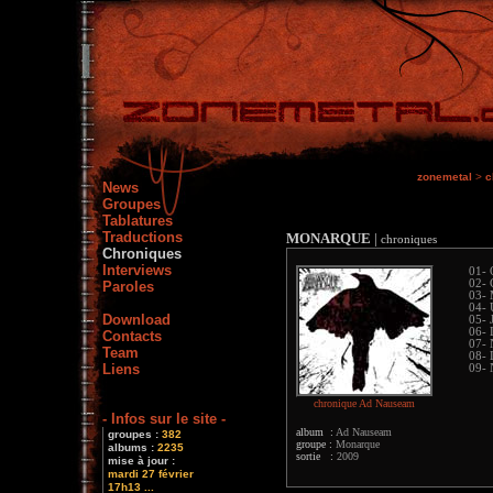
zonemetal
>
c
News
Groupes
Tablatures
Traductions
MONARQUE
|
chroniques
Chroniques
Interviews
01- 
02- 
Paroles
03- 
04- 
Download
05- 
06- 
Contacts
07- 
Team
08- 
Liens
09- 
chronique Ad Nauseam
- Infos sur le site -
album :
Ad Nauseam
groupes :
382
groupe :
Monarque
albums :
2235
sortie :
2009
mise à jour :
mardi 27 février
17h13 ...