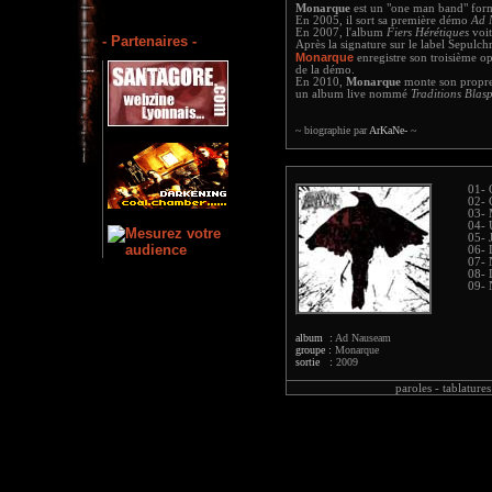
Monarque
est un "one man band" for
En 2005, il sort sa première démo
Ad 
En 2007, l'album
Fiers Hérétiques
voit
- Partenaires -
Après la signature sur le label Sepulch
Monarque
enregistre son troisième o
de la démo.
En 2010,
Monarque
monte son propre 
un album live nommé
Traditions Blasp
~ biographie par
ArKaNe-
~
01- 
02- 
03- 
04- 
05- 
06- 
07- 
08- 
09- 
album :
Ad Nauseam
groupe :
Monarque
sortie :
2009
paroles -
tablatures