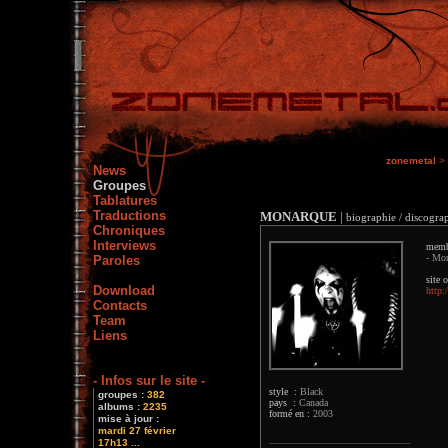
zonemetal
>
News
Groupes
Tablatures
Traductions
MONARQUE
|
biographie / discograp
Chroniques
Interviews
memb
- Mon
Paroles
site o
Download
http
Contacts
Team
Liens
- Infos sur le site -
style :
Black
groupes :
382
pays :
Canada
albums :
2235
formé en :
2003
mise à jour :
mardi 27 février
17h13 ...