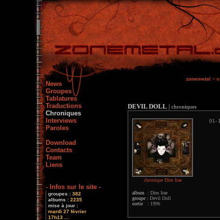
zonemetal
>
c
News
Groupes
Tablatures
Traductions
DEVIL DOLL
|
chroniques
Chroniques
Interviews
01- 
Paroles
Download
Contacts
Team
Liens
chronique Dies Irae
- Infos sur le site -
album :
Dies Irae
groupes :
382
groupe :
Devil Doll
albums :
2235
sortie :
1996
mise à jour :
mardi 27 février
17h13 ...