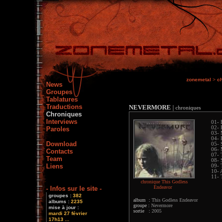
zonemetal
>
c
News
Groupes
Tablatures
Traductions
NEVERMORE
|
chroniques
Chroniques
Interviews
01- 
02- 
Paroles
03- 
04- 
Download
05- 
06- 
Contacts
07- 
Team
08- 
Liens
09- 
10- 
11- 
chronique This Godless
Endeavor
- Infos sur le site -
groupes :
382
album :
This Godless Endeavor
albums :
2235
groupe :
Nevermore
mise à jour :
sortie :
2005
mardi 27 février
17h13 ...