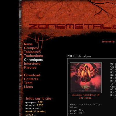
zonemetal
News
Groupes
Tablatures
Traductions
NILE
|
chroniques
Chroniques
Interviews
01- 
On T
Paroles
02- 
03- 
Download
04- 
05- 
Contacts
06- 
Team
To T
Liens
Cres
07- 
08- 
chronique Annihilation Of
09- 
The Wicked
- Infos sur le site -
10- 
groupes :
382
album :
Annihilation Of The
albums :
2235
Wicked
mise à jour :
groupe :
Nile
mardi 27 février
sortie :
2005
17h13 ...