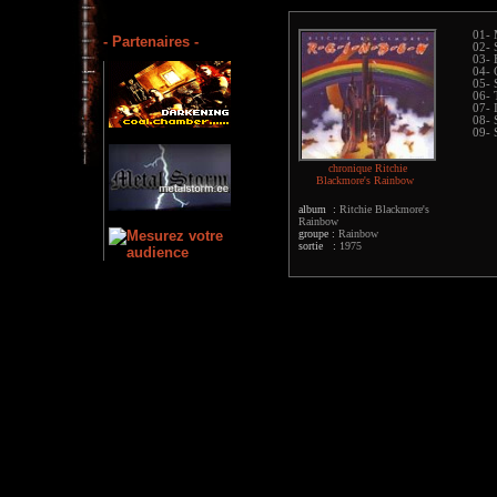
01- 
- Partenaires -
02- S
03- 
04- 
05- 
06- 
07- 
08- 
09- 
chronique Ritchie
Blackmore's Rainbow
album :
Ritchie Blackmore's
Rainbow
groupe :
Rainbow
sortie :
1975