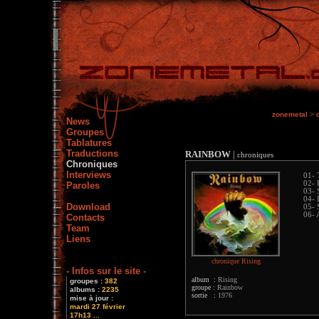
zonemetal
>
News
Groupes
Tablatures
Traductions
RAINBOW
|
chroniques
Chroniques
Interviews
01- 
02- 
Paroles
03- 
04- 
Download
05- 
06- 
Contacts
Team
Liens
chronique Rising
- Infos sur le site -
album :
Rising
groupes :
382
groupe :
Rainbow
albums :
2235
sortie :
1976
mise à jour :
mardi 27 février
17h13 ...