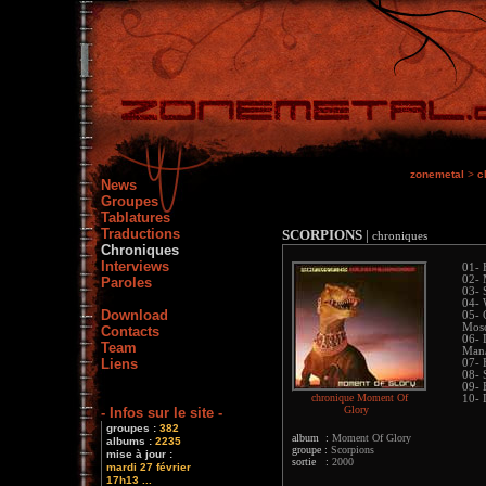
zonemetal
>
c
News
Groupes
Tablatures
Traductions
SCORPIONS
|
chroniques
Chroniques
Interviews
01- 
02- 
Paroles
03- 
04- 
Download
05- 
Mosc
Contacts
06- 
Team
Man/
Liens
07- 
08- 
09- 
chronique Moment Of
10- 
Glory
- Infos sur le site -
groupes :
382
album :
Moment Of Glory
albums :
2235
groupe :
Scorpions
mise à jour :
sortie :
2000
mardi 27 février
17h13 ...