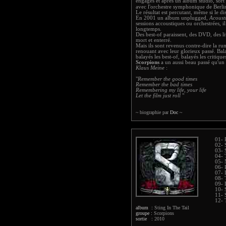
engagés et après un album studio, sort
avec l'orchestre symphonique de Berlin
Le résultat est percutant, même si le di
En 2001 un album unplugged,
Acoust
sessions accoustiques ou orchestrées, il
longtemps.
Des best-of paraissent, des DVD, des l
mort et enterré.
Mais ils sont revenus contre-dire la r
renouant avec leur glorieux passé. Bal
balayés les best-of, balayés les critique
Scorpions
a un aussi beau passé qu'un
Klaus Meine
:
"
Remember the good times
Remember the bad times
Remembering my life, your life
Let the film just roll
"
~ biographie par
Doc
~
01- 
02- 
03- 
04- 
05- 
06- 
07- 
08- 
09- 
10-
11- 
12- 
album :
Sting In The Tail
groupe :
Scorpions
sortie :
2010