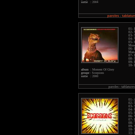
sortie :
2004
paroles
tablatur
-
01- 
02- 
03- 
04- 
05- 
Mosc
06- 
Man/
07- 
08- 
09- 
10- 
album :
Moment Of Glory
groupe :
Scorpions
sortie :
2000
paroles -
tablatures
01- 
02- 
03- 
04- 
05- 
06-
07- 
08-
09- 
10- 
11- 