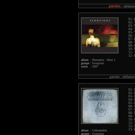
paroles
-
tablatur
01- 
02- 
03- 
04- 
05- 
06- 
07- 
08- 
09- 
10- 
11- 
12- 
album :
Humanity - Hour 1
groupe :
Scorpions
sortie :
2007
paroles -
tablature
01- 
02- 
03- 
04- 
05- 
06- 
07- 
08- 
09- 
10- 
11- 
12- 
13- 
album :
Unbreakable
groupe :
Scorpions