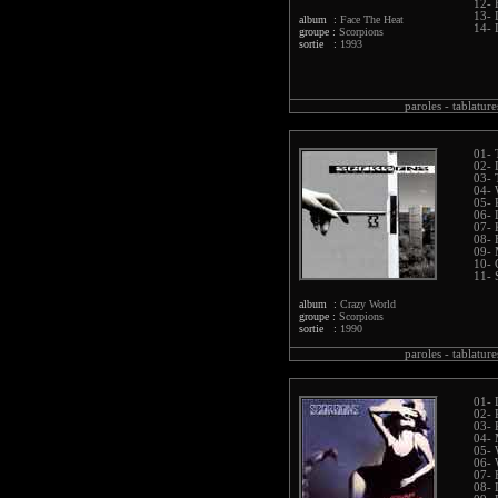
12- 
13- 
album :
Face The Heat
14- 
groupe :
Scorpions
sortie :
1993
paroles -
tablature
01- 
02- 
03- 
04- 
05- 
06- 
07- 
08- 
09-
10- 
11- 
album :
Crazy World
groupe :
Scorpions
sortie :
1990
paroles -
tablature
01- 
02- 
03- 
04- 
05- 
06- 
07- 
08- 