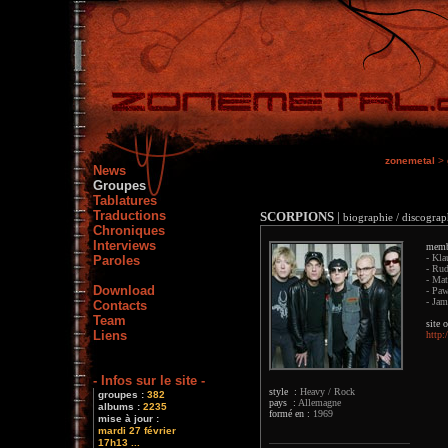
zonemetal
>
News
Groupes
Tablatures
Traductions
SCORPIONS
|
biographie / discograph
Chroniques
Interviews
memb
- Kla
Paroles
- Rud
- Mat
Download
- Paw
- Jam
Contacts
Team
site o
Liens
http:
- Infos sur le site -
style :
Heavy / Rock
groupes :
382
pays :
Allemagne
albums :
2235
formé en :
1969
mise à jour :
mardi 27 février
17h13 ...