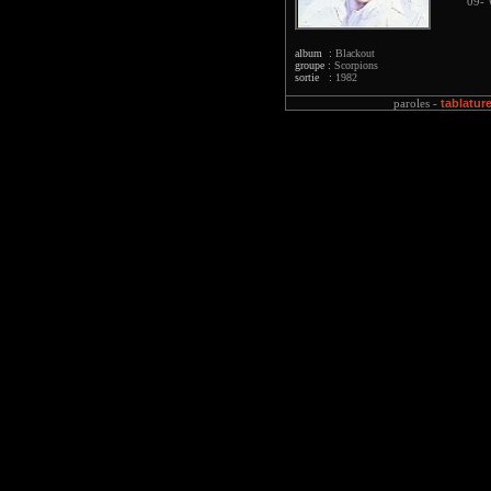
09- 
album :
Blackout
groupe :
Scorpions
sortie :
1982
tablatur
paroles -