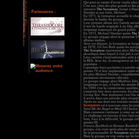
Qui peut se vanter d'avoir vendu plus d
C'est aux côtés des plus grands et des
retrouve
The Scorpions
, formé à Hano
- Partenaires -
Shenker
et son frère,
Michael
En 1971, la formation accueille le ch
devenir le leader du groupe.
Leur premier album sort l'année suivant
il sert de bande originale à un film a
longtemp inaperçue du grand public.
En 1973,
Michael Shenker
quitte
The 
Le groupe engage alors le guitariste
Ul
albums studios.
Avec ces disques, la formation se forg
en 1978,
Uli Jon Roth
quitte les scorp
The Scorpions
reprennent alors
Micha
alcoolique dans lequel il s'est jeté à co
Leur carrière s'internationalise petit à 
la RFA. Avec lui, ils enregistrent un liv
populaire.
Cependant leurs pochettes et paroles s
années 70 et leur implantation outre-atl
En plus
Michael Shenker
, complètemen
prestations deviennent ridicules.
Le groupe engage alors
Matthias Jabs
longtemps et qui, à l'aube des années 8
En 1984 c'est la consécration suprême,
comporte leur deux morceaux les plus 
Loving You
. Non seulement c'est l'un 
il arrive dans une période plus récepti
Après six ans dont une tournée mondia
Scorpions
est à nouveau sous les pro
Send Me An Angel
et
Wind Of Chance
.
Mais comment continuer à rester au s
Le challenge est énorme il leur faut to
bien. Face à la difficulté, le groupe s'e
années 90.
Francis Buchholz
et
Herman Rarebell
(
groupe, s'en vont après plus de vingt-c
de la personnalité de
Scorpions
qui met
Mais le groupe est vite remis sur les 