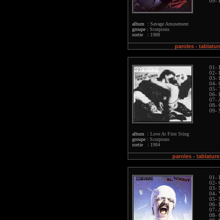
09- 
album :
Savage Amusement
groupe :
Scorpions
sortie :
1988
paroles
tablatur
-
01- 
02- 
03- 
04-
05- 
06- 
07- 
08- 
09- 
album :
Love At First Sting
groupe :
Scorpions
sortie :
1984
paroles
tablature
-
01- 
02- 
03- 
04- 
05-
06- 
07- 
08- 