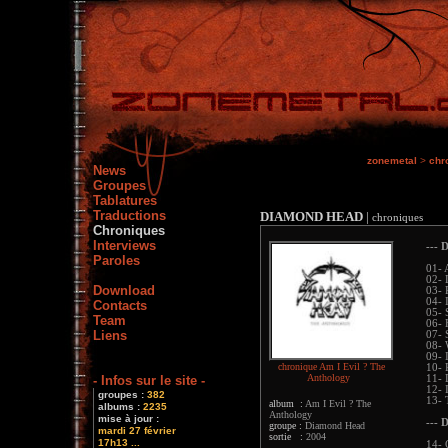
zonemetal
>
chr
News
Groupes
Tablatures
Traductions
DIAMOND HEAD
|
chroniques
Chroniques
Interviews
--- 
Paroles
01- 
02- 
Download
03- 
04- I
Contacts
05- 
Team
06- 
Liens
07- 
08- 
09- 
chronique Am I Evil ? The
10- 
Anthology
- Infos sur le site -
11- 
12- 
groupes :
382
13- 
album :
Am I Evil ? The
albums :
2235
Anthology
mise à jour :
--- 
groupe :
Diamond Head
mardi 27 février
sortie :
2004
17h13 ...
14- 