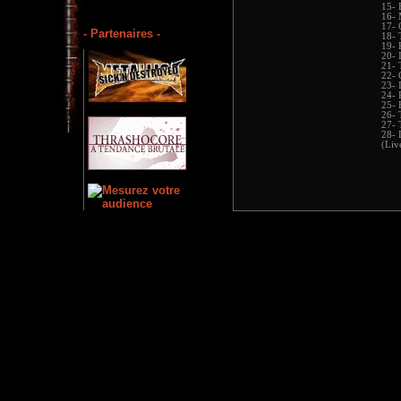
15- 
16- 
17- 
- Partenaires -
18- 
19- 
20- 
21- 
22- 
23- 
24- 
25-
26- 
27- 
28- 
(Liv