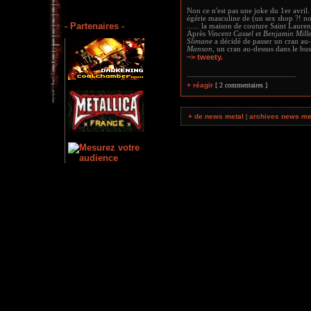
Non ce n'est pas une joke du 1er avril
égérie masculine de (un sex shop ?! n
- Partenaires -
...... la maison de couture Saint Lauren
Après
Vincent Cassel
et
Benjamin Mill
Slimane
a décidé de passer un cran au-
Manson
, un cran au-dessus dans le bus
~> tweety.
+ réagir
[ 2 commentaires ]
+ de news metal
|
archives news me