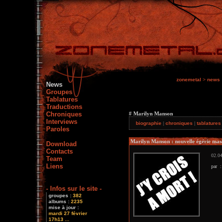
zonemetal
>
news
News
Groupes
Tablatures
Traductions
Chroniques
# Marilyn Manson
Interviews
biographie
|
chroniques
|
tablature
Paroles
Marilyn Manson : nouvelle égérie masc
Download
Contacts
02.04
Team
Liens
par 
- Infos sur le site -
groupes :
382
albums :
2235
mise à jour :
mardi 27 février
17h13 ...