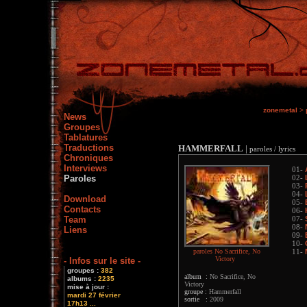
zonemetal
>
News
Groupes
Tablatures
Traductions
HAMMERFALL
|
paroles / lyrics
Chroniques
Interviews
01-
Paroles
02-
03-
04-
Download
05-
Contacts
06-
Team
07-
08-
Liens
09-
10-
paroles No Sacrifice, No
11-
Victory
- Infos sur le site -
groupes :
382
album :
No Sacrifice, No
albums :
2235
Victory
mise à jour :
groupe :
Hammerfall
mardi 27 février
sortie :
2009
17h13 ...