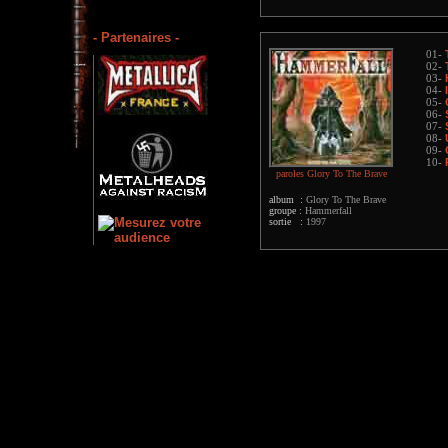
- Partenaires -
01-
02-
03-
04-
05-
06-
07-
08-
09-
10-
paroles Glory To The Brave
album :
Glory To The Brave
groupe :
Hammerfall
sortie :
1997