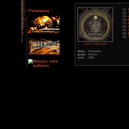
01-
- Partenaires -
02-
03-
04-
05-
06-
07-
08-
09-
paroles Silhouettes
album :
Silhouettes
groupe :
Textures
sortie :
2008