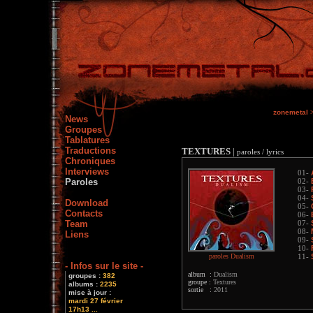
zonemetal
News
Groupes
Tablatures
Traductions
TEXTURES
|
paroles / lyrics
Chroniques
Interviews
01-
Paroles
02-
03-
04-
Download
05-
Contacts
06-
Team
07-
08-
Liens
09-
10-
paroles Dualism
11-
- Infos sur le site -
album :
Dualism
groupes :
382
groupe :
Textures
albums :
2235
sortie :
2011
mise à jour :
mardi 27 février
17h13 ...