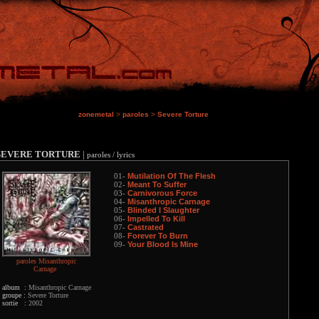
zonemetal
>
paroles
>
Severe Torture
SEVERE TORTURE
|
paroles / lyrics
Mutilation Of The Flesh
01-
Meant To Suffer
02-
Carnivorous Force
03-
Misanthropic Carnage
04-
Blinded I Slaughter
05-
Impelled To Kill
06-
Castrated
07-
Forever To Burn
08-
Your Blood Is Mine
09-
paroles Misanthropic
Carnage
album :
Misanthropic Carnage
groupe :
Severe Torture
sortie :
2002