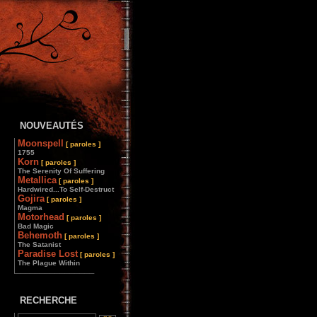
NOUVEAUTÉS
Moonspell
[ paroles ]
1755
Korn
[ paroles ]
The Serenity Of Suffering
Metallica
[ paroles ]
Hardwired...To Self-Destruct
Gojira
[ paroles ]
Magma
Motorhead
[ paroles ]
Bad Magic
Behemoth
[ paroles ]
The Satanist
Paradise Lost
[ paroles ]
The Plague Within
________________
RECHERCHE