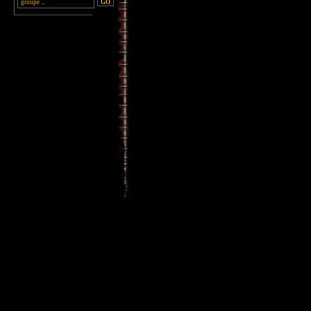
________________