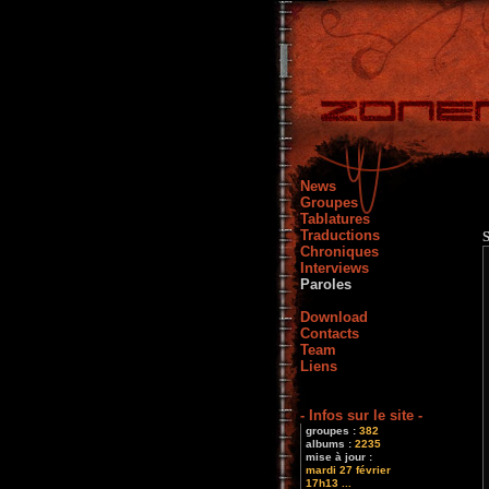
News
Groupes
Tablatures
Traductions
Chroniques
Interviews
Paroles
Download
Contacts
Team
Liens
- Infos sur le site -
groupes :
382
albums :
2235
mise à jour :
mardi 27 février
17h13 ...