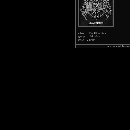
album :
The Utter Dark
groupe :
Unleashed
sortie :
1989
paroles -
tablature