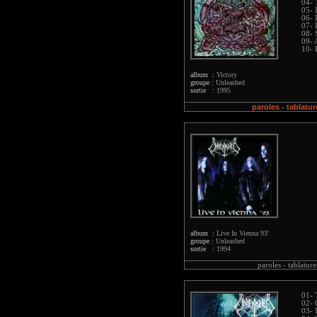
04- 
05- 
06- 
07- 
08- 
09- 
10- 
album :
Victory
groupe :
Unleashed
sortie :
1995
paroles
tablatur
-
album :
Live In Vienna 93'
groupe :
Unleashed
sortie :
1994
paroles -
tablature
01- 
02- 
03- 