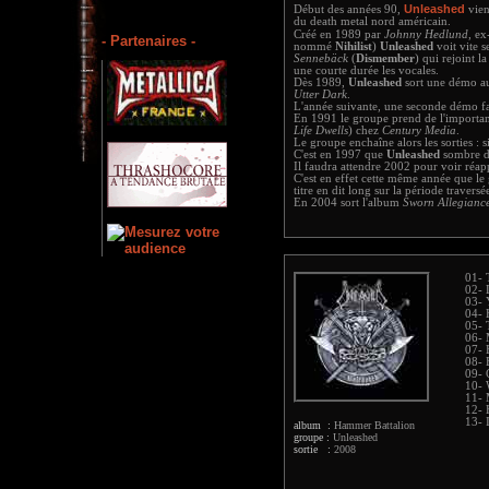
Unleashed
Début des années 90,
vien
du death metal nord américain.
Créé en 1989 par
Johnny Hedlund
, ex
- Partenaires -
nommé
Nihilist
)
Unleashed
voit vite s
Sennebäck
(
Dismember
) qui rejoint 
une courte durée les vocales.
Dès 1989,
Unleashed
sort une démo au
Utter Dark
.
L'année suivante, une seconde démo fai
En 1991 le groupe prend de l'importan
Life Dwells
) chez
Century Media
.
Le groupe enchaîne alors les sorties :
C'est en 1997 que
Unleashed
sombre da
Il faudra attendre 2002 pour voir réapp
C'est en effet cette même année que le
titre en dit long sur la période travers
En 2004 sort l'album
Sworn Allegianc
01- 
02- 
03- 
04- 
05- 
06- 
07- 
08- 
09- 
10- 
11- 
12- 
13- 
album :
Hammer Battalion
groupe :
Unleashed
sortie :
2008