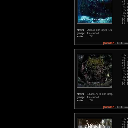
04- 
05- 
06- 
07- 
08- 
09- 
10- 
11- 
album :
Across The Open Sea
groupe :
Unleashed
sortie :
1993
paroles
-
tablatur
01- 
02- 
03- 
04- 
05- 
06- 
07- 
08- 
09- 
10- 
album :
Shadows In The Deep
groupe :
Unleashed
sortie :
1992
paroles
-
tablatur
01- 
02- 
03- 