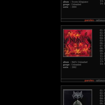
13- 
album :
Sworn Allegiance
14- 
groupe :
Unleashed
sortie :
2004
paroles
-
tablatur
01- 
02- 
03- 
04- 
05- 
06- 
07- 
08- 
09- 
10- 
11- 
12- 
13- 
album :
Hell's Unleashed
14- 
groupe :
Unleashed
sortie :
2002
paroles
-
tablatur
01- 
02- 
03- 
04-
05- 
06- 