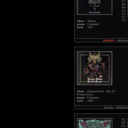
07- 
08- 
09- 
10- 
11- 
12- 
13- 
album :
Warrior
groupe :
Unleashed
sortie :
1997
paroles
-
tablatur
album :
Eastern Blood - Hail To
Poland (Live)
groupe :
Unleashed
sortie :
1996
paroles -
tablature
01- 
02- 
03- 