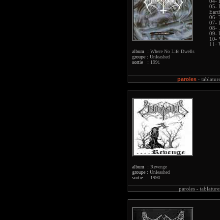
04- 
05- 
Eart
06- 
07- 
08- 
09- 
10- 
11- 
album :
Where No Life Dwells
groupe :
Unleashed
sortie :
1991
paroles
-
tablatur
album :
Revenge
groupe :
Unleashed
sortie :
1990
paroles -
tablature