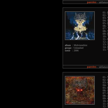
paroles
-
tablatur
01- 
02- 
03- 
04- 
05- 
06- 
07- 
08- 
09- 
10- 
11- 
12- 
13- 
album :
Midvinterblot
14- 
groupe :
Unleashed
15- 
sortie :
2006
paroles
-
tablatur
01- 
02- 
03- 
04- 
05- 
06- 
07- 
08- 
09-
10- 
11- 
12- 