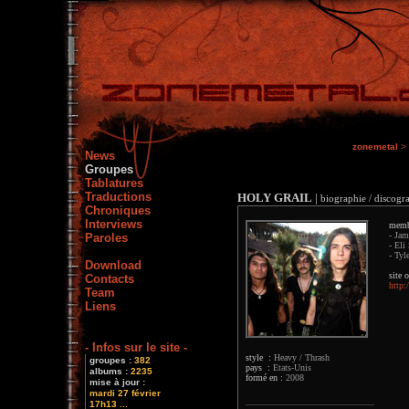
zonemetal
>
News
Groupes
Tablatures
Traductions
HOLY GRAIL
|
biographie / discogra
Chroniques
Interviews
memb
- Jam
Paroles
- Eli
- Tyl
Download
site o
Contacts
http
Team
Liens
- Infos sur le site -
style :
Heavy / Thrash
groupes :
382
pays :
Etats-Unis
albums :
2235
formé en :
2008
mise à jour :
mardi 27 février
17h13 ...