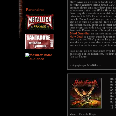
Holy Grail
est un groupe fondé par l
de
White Wizzard
(
High Speed GTO
)
premier album ainsi que deux petits 
- Partenaires -
et les chœurs ainsi que
Blake Mount
qui
Beaucoup de dissensions sont visibles 
orientées très 80's. En effet, même si c
fans, le "Sacré Graal" s'est permis de h
afin de se faire de la promo. Info ou i
plutôt bien puisqu'après un premier sin
titres originaux et de deux reprises) so
Prosthetic Records et un album plus ta
Blind Guardian
en tournée mondiale
Holy Grail
se permet aussi de tourner 
ne fait pas très "80's" puisque les gro
attendre un peu avant d'en tourner, mais
tout est tourné live avec un public et e
Pour ce qui est des problèmes avec les 
et les fans qui les alimentent, les de
l'un sur l'autre.
~ biographie par
Mindkiller
~
01- 
02- 
03- 
04- 
05- 
06- 
07- 
08- 
09- 
10- 
11- 
album :
Crisis In Utopia