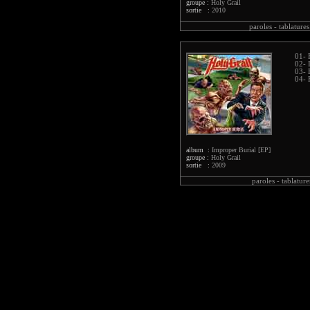
groupe :
Holy Grail
sortie :
2010
paroles -
tablatures
01- 
02- 
03- 
04- 
album :
Improper Burial [EP]
groupe :
Holy Grail
sortie :
2009
paroles -
tablature