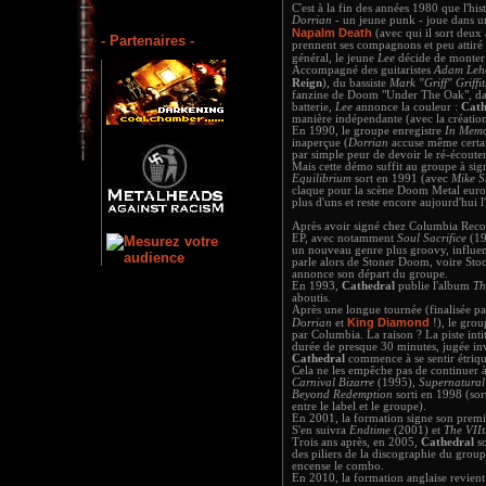
C'est à la fin des années 1980 que l'his
Dorrian
- un jeune punk - joue dans un
Napalm Death
(avec qui il sort deux
- Partenaires -
prennent ses compagnons et peu attiré 
général, le jeune
Lee
décide de monter
Accompagné des guitaristes
Adam Leh
Reign
), du bassiste
Mark "Griff" Griffi
fanzine de Doom "Under The Oak", dan
batterie,
Lee
annonce la couleur :
Cath
manière indépendante (avec la créatio
En 1990, le groupe enregistre
In Mem
inaperçue (
Dorrian
accuse même certain
par simple peur de devoir le ré-écouter
Mais cette démo suffit au groupe à si
Equilibrium
sort en 1991 (avec
Mike S
claque pour la scène Doom Metal europ
plus d'uns et reste encore aujourd'hui 
Après avoir signé chez Columbia Record
EP, avec notamment
Soul Sacrifice
(19
un nouveau genre plus groovy, influe
parle alors de Stoner Doom, voire Stoo
annonce son départ du groupe.
En 1993,
Cathedral
publie l'album
Th
aboutis.
Après une longue tournée (finalisée pa
King Diamond
Dorrian
et
!), le grou
par Columbia. La raison ? La piste int
durée de presque 30 minutes, jugée inv
Cathedral
commence à se sentir étriqu
Cela ne les empêche pas de continuer à
Carnival Bizarre
(1995),
Supernatural
Beyond Redemption
sorti en 1998 (sort
entre le label et le groupe).
En 2001, la formation signe son premi
S'en suivra
Endtime
(2001) et
The VII
Trois ans après, en 2005,
Cathedral
s
des piliers de la discographie du group
encense le combo.
En 2010, la formation anglaise revien