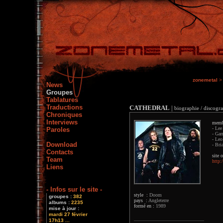
zonemetal
>
News
Groupes
Tablatures
Traductions
CATHEDRAL
|
biographie / discogra
Chroniques
Interviews
memb
- Lee
Paroles
- Gar
- Leo
Download
- Bri
Contacts
site o
Team
http:
Liens
- Infos sur le site -
style :
Doom
groupes :
382
pays :
Angleterre
albums :
2235
formé en :
1989
mise à jour :
mardi 27 février
17h13 ...