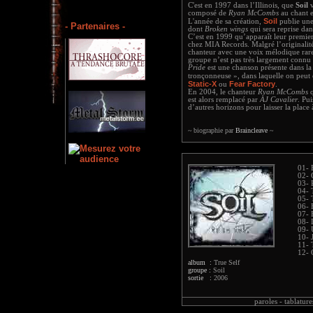
C'est en 1997 dans l’Illinois, que
Soil
v
composé de
Ryan McCombs
au chant 
Soil
L'année de sa création,
publie un
- Partenaires -
dont
Broken wings
qui sera reprise dan
C’est en 1999 qu’apparaît leur premie
chez MIA Records. Malgré l’originalité
chanteur avec une voix mélodique rare
groupe n’est pas très largement connu 
Pride
est une chanson présente dans l
tronçonneuse », dans laquelle on peut
Static-X
Fear Factory
ou
.
En 2004, le chanteur
Ryan McCombs
q
est alors remplacé par
AJ Cavalier
. Pu
d’autres horizons pour laisser la place
~ biographie par
Braincleave
~
01- 
02- 
03- 
04- 
05- 
06- 
07- 
08- 
09- 
10- 
11- 
12- 
album :
True Self
groupe :
Soil
sortie :
2006
paroles -
tablature