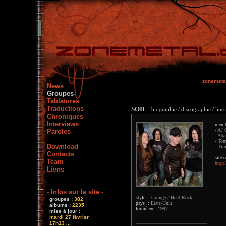
zonemeta
News
Groupes
Tablatures
Traductions
SOIL
|
biographie / discographie / line
Chroniques
Interviews
memb
- AJ 
Paroles
- Ada
- Tom
Download
- Tim
Contacts
site o
Team
http:
Liens
- Infos sur le site -
style :
Grunge / Hard Rock
groupes :
382
pays :
Etats-Unis
albums :
2235
formé en :
1997
mise à jour :
mardi 27 février
17h13 ...