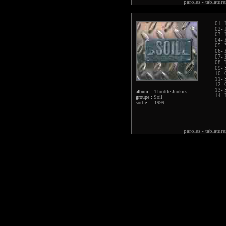
paroles -
tablature
01- 
02- 
03-
04- 
05- 
06- 
07- 
08- 
09- 
10- 
11- 
12- 
13- 
album :
Throttle Junkies
14-
groupe :
Soil
sortie :
1999
paroles -
tablature