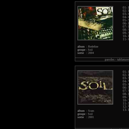
01- 
02- 
03- 
04- 
05- 
06-
07-
08- 
09- 
10- 
11- 
album :
Redefine
groupe :
Soil
sortie :
2004
paroles -
tablature
01- 
02- 
03- 
04- 
05- 
06-
07- 
08- 
09- 
10- 
11- 
12-
13- 
album :
Scars
groupe :
Soil
sortie :
2001