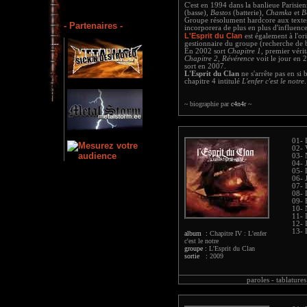
C'est en 1994 dans la banlieue Parisi
(basse),
Bastos
(batterie),
Chamka
et
B
Groupe résolument hardcore aux textes
- Partenaires -
incorporera de plus en plus d'influence
L'Esprit du Clan
est également à l'ori
gestionnaire du groupe (recherche de 
En 2002 sort
Chapitre 1
, premier vér
Chapitre 2, Révérence
voit le jour en 
sort en 2007.
L'Esprit du Clan
ne s'arrête pas en si
chapitre 4 intitulé
L'enfer c'est le notre
.
~ biographie par
c4n4r
~
01- 
02- 
03- 
04- 
05- 
06- 
07- 
08- 
09- 
10- 
11- 
12- 
13- L
album :
Chapitre IV : L'enfer
c'est le notre
groupe :
L'Esprit du Clan
sortie :
2009
paroles -
tablatures