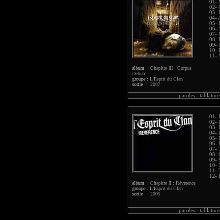
01- 
02- 
03- 
04- 
05- 
06- 
07- 
08- 
09- 
10- 
11- 
album :
Chapitre III : Corpus
Delicti
groupe :
L'Esprit du Clan
sortie :
2007
paroles -
tablature
01- 
02- 
03- 
04- 
05- 
06- 
07- 
08-
09- 
10-
11- 
12- E
album :
Chapitre II : Révérence
groupe :
L'Esprit du Clan
sortie :
2005
paroles -
tablature