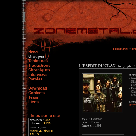
zonemetal
>
gr
News
Groupes
Tablatures
Traductions
L'ESPRIT DU CLAN
|
biographie /
Chroniques
Interviews
memb
- Ars
Paroles
- Shi
- Cha
Download
- Ben
- Cle
Contacts
- Nic
Team
Liens
site o
http:
- Infos sur le site -
style :
Hardcore
groupes :
382
pays :
France
albums :
2235
formé en :
1994
mise à jour :
mardi 27 février
17h13 ...