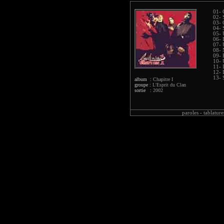
01- 
02- 
03- 
04- 
05- 
06- 
07- 
08- 
09- 
10- 
11- 
12- 
13- 
album :
Chapitre I
groupe :
L'Esprit du Clan
sortie :
2002
paroles -
tablature