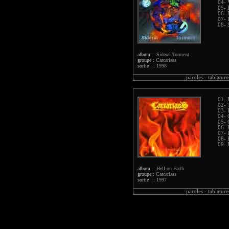
04- 
05-
06- 
07- I
08- 
album :
Sideral Torment
groupe :
Carcariass
sortie :
1998
paroles -
tablature
01- 
02- 
03- 
04- 
05- 
06- 
07- 
08- 
09- 
album :
Hell on Earth
groupe :
Carcariass
sortie :
1997
paroles -
tablature