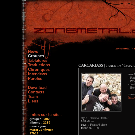
zonemetal
>
News
Groupes
Tablatures
Traductions
CARCARIASS
|
biographie / discogra
Chroniques
Interviews
memb
- Rap
Paroles
- Pas
- Jér
Download
- Ber
Contacts
site o
Team
http:
Liens
- Infos sur le site -
style :
Techno Death /
groupes :
382
Mélodique
albums :
2235
pays :
France/Suisse
mise à jour :
formé en :
1995
mardi 27 février
17h13 ...