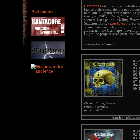
Carcariass
est un groupe de death met
France et de Suisse, dont le patronyme
- Partenaires -
nom latin du grand requin blanc. Le g
Earth
, en 1997, le 2ème,
Sideral Torm
attendre 4 ans pour que
Killing Proces
Loudblast
Stéphane Buriez
(
) et sort
Jérôme Lachenal intègre le groupe en 
album, nommé
E-xtinction
, devrait so
Le groupe propose ses 3 premiers album
~ biographie par
Sirius
~
01- 
02- 
03- 
04- 
05- 
06- 
07- 
08- 
09- 
album :
Killing Process
groupe :
Carcariass
sortie :
2002
paroles -
tablatures
01- 
02- 
03- 