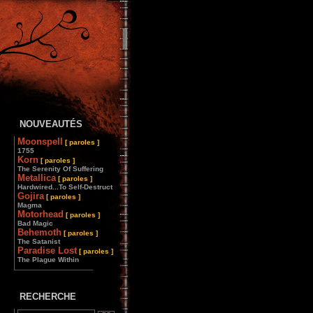
NOUVEAUTÉS
Moonspell
[ paroles ]
1755
Korn
[ paroles ]
The Serenity Of Suffering
Metallica
[ paroles ]
Hardwired...To Self-Destruct
Gojira
[ paroles ]
Magma
Motorhead
[ paroles ]
Bad Magic
Behemoth
[ paroles ]
The Satanist
Paradise Lost
[ paroles ]
The Plague Within
________________
RECHERCHE