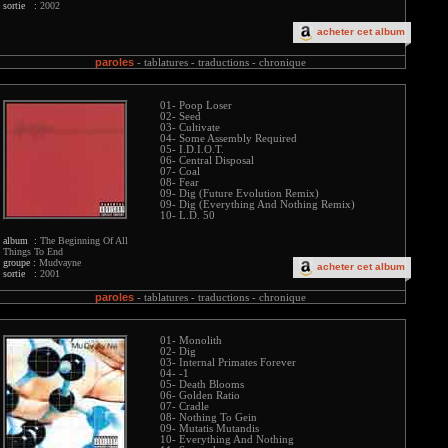
sortie :
2002
acheter cet album
paroles
-
tablatures -
traductions -
chronique
01- Poop Loser
02- Seed
03- Cultivate
04- Some Assembly Required
05- I.D.I.O.T.
06- Central Disposal
07- Coal
08- Fear
09- Dig (Future Evolution Remix)
09- Dig (Everything And Nothing Remix)
10- L.D. 50
album :
The Beginning Of All
Things To End
groupe :
Mudvayne
acheter cet album
sortie :
2001
paroles
-
tablatures -
traductions -
chronique
01- Monolith
02- Dig
03- Internal Primates Forever
04- -1
05- Death Blooms
06- Golden Ratio
07- Cradle
08- Nothing To Gein
09- Mutatis Mutandis
10- Everything And Nothing