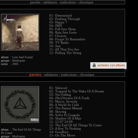
paroles -
tablatures -
traductions -
chronique
01- Determined
02- Pushing Through
03- Happy ?
04- IMN
05- Fall Into Sleep
06- Rain.Sun.Gone
07- Choices
08- Forget To Remember
09- TV Radio
10- Just
11- All That You Are
12- Pulling The String
album :
Lost And Found
groupe :
Mudvayne
sortie :
2005
acheter cet album
paroles
-
tablatures -
traductions -
chronique
01- Silenced
02- Trapped In The Wake Of A Dream
03- Not Falling
04- (Per)Version Of A Truth
05- Mercy, Severity
06- A World So Cold
07- The Patient Mental
08- Skrying
09- Solve Et Coagula
10- Shadow Of A Man
11- 12:97:24:99
12- The End Of All Things To Come
13- A Key To Nothing
album :
The End Of All Things
14- Goodbye
To Come
15- On The Move
groupe :
Mudvayne