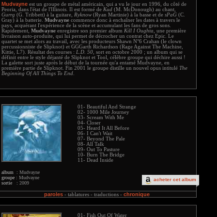
Mudvayne
est un groupe de métal américain, qui a vu le jour en 1996, du côté de
Peoria, dans l'état de l'Illinois. Il est formé de
Kud
(M. McDonough) au chant,
Gurrg
(G. Tribbett) à la guitare,
Ryknow
(Ryan Martinie) à la basse et de
sPaG
(C.
Gray) à la batterie.
Mudvayne
commence donc à enchaîner les dates à travers le
pays, acquérant l'expérience de la scène et accumulant les fans de gros sons.
Rapidement,
Mudvayne
enregistre son premier album
Kill I Oughta
, une première
livraison auto-produite, qui lui permet de décrocher un contrat chez Epic. Le
quartet se met alors au travail, avec les producteurs Shawn N°6 Crahan (le clown
percussionniste de Slipknot) et GGGarth Richardson (Rage Against The Machine,
Kittie, L7). Résultat des courses :
L.D. 50
, sort en octobre 2000 ; un album qui se
définit entre le style déjanté de Slipknot et Tool, célèbre groupe qui déchire aussi !
La galette sort juste après le début de la tournée qu'a entamé Mudvayne, en
première partie de Slipknot. Fin 2001 le groupe distille un nouvel opus intitulé
The
Beginning Of All Things To End
.
01- Beautiful And Strange
02- 1000 Mile Journey
03- Scream With Me
04- Closer
05- Heard It All Before
06- I Can't Wait
07- Beyond The Pale
08- All Talk
09- Out To Pasture
10- Burn The Bridge
11- Dead Inside
album :
Mudvayne
groupe :
Mudvayne
acheter cet album
sortie :
2009
paroles
chronique
-
tablatures -
traductions -
01- Fish Out Of Water