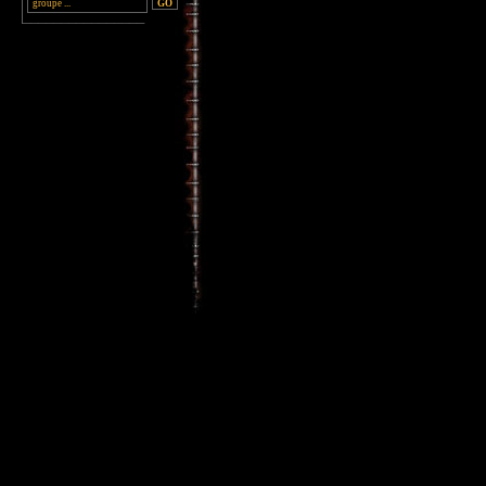
________________