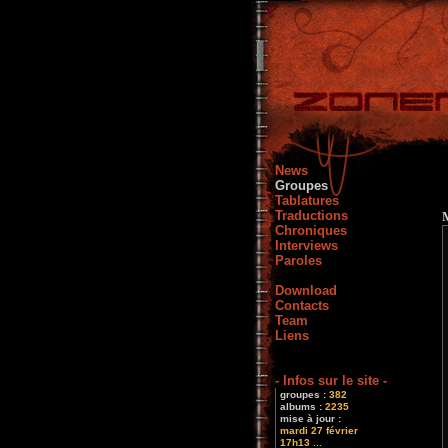
News
Groupes
Tablatures
Traductions
Chroniques
Interviews
Paroles
Download
Contacts
Team
Liens
- Infos sur le site -
groupes :
382
albums :
2235
mise à jour :
mardi 27 février
17h13 ...