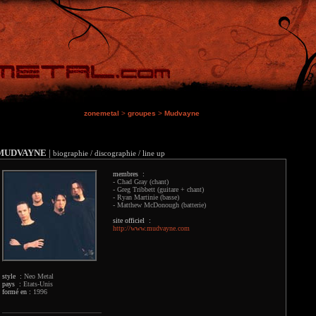
zonemetal
>
groupes
>
Mudvayne
MUDVAYNE
|
biographie / discographie / line up
membres :
- Chad Gray (chant)
- Greg Tribbett (guitare + chant)
- Ryan Martinie (basse)
- Matthew McDonough (batterie)
site officiel :
http://www.mudvayne.com
style :
Neo Metal
pays :
Etats-Unis
formé en :
1996