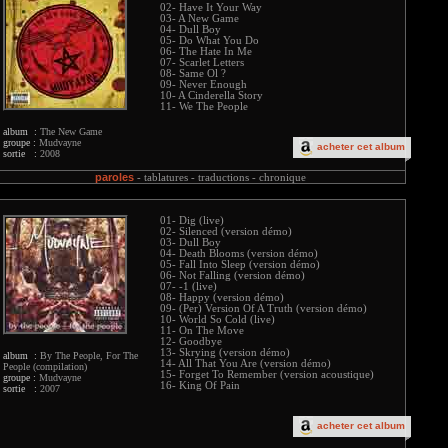
02- Have It Your Way
03- A New Game
04- Dull Boy
05- Do What You Do
06- The Hate In Me
07- Scarlet Letters
08- Same Ol ?
09- Never Enough
10- A Cinderella Story
11- We The People
album :
The New Game
groupe :
Mudvayne
acheter cet album
sortie :
2008
paroles
-
tablatures -
traductions -
chronique
01- Dig (live)
02- Silenced (version démo)
03- Dull Boy
04- Death Blooms (version démo)
05- Fall Into Sleep (version démo)
06- Not Falling (version démo)
07- -1 (live)
08- Happy (version démo)
09- (Per) Version Of A Truth (version démo)
10- World So Cold (live)
11- On The Move
12- Goodbye
13- Skrying (version démo)
album :
By The People, For The
14- All That You Are (version démo)
People (compilation)
15- Forget To Remember (version acoustique)
groupe :
Mudvayne
16- King Of Pain
sortie :
2007
acheter cet album