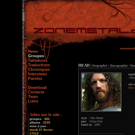
zonemetal
News
Groupes
Tablatures
Traductions
HEAD
|
biographie / discographie / lin
Chroniques
Interviews
memb
- Bri
Paroles
site o
Download
http:
Contacts
Team
Liens
- Infos sur le site -
style :
Neo Metal
groupes :
382
pays :
Etats-Unis
albums :
2235
formé en :
2005
mise à jour :
mardi 27 février
17h13 ...