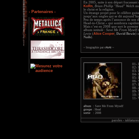
En 2005, suite à son départ fracassant
KoRn
,
Brian Phillip "Head" Welch
mo
le christ et la religion.
- Partenaires -
Un étrange projet pour le célèbre guita
jusqu’aux ongles qui se dit aujourd’hui
Peu de temps après l’annonce de son 
Head-to-Christ » qui sombrera rapidem
Mais c’est en 2008 que sort le premier
album intitulé :
Save Me From Myself
r
Alice Cooper
Levin
(
,
David Bowie
) 
Nails
).
~ biographie par
c4n4r
~
01- 
02- 
03- 
04- 
05-
06- 
07- 
08- 
09-
10- 
11- 
album :
Save Me From Myself
groupe :
Head
sortie :
2008
paroles -
tablatures