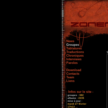
News
Groupes
Tablatures
Traductions
Chroniques
Interviews
Paroles
Download
Contacts
Team
Liens
- Infos sur le site -
groupes :
382
albums :
2235
mise à jour :
mardi 27 février
17h13 ...