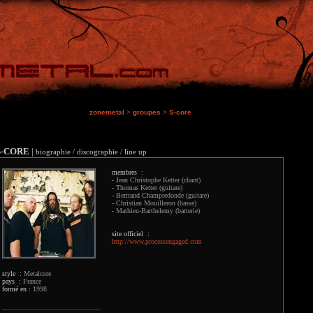
zonemetal
>
groupes
>
S-core
S-CORE
|
biographie / discographie / line up
membres :
- Jean Christophe Ketter (chant)
- Thomas Ketter (guitare)
- Bertrand Champredonde (guitare)
- Christian Mouilleron (basse)
- Mathieu-Barthelemy (batterie)
site officiel :
http://www.processengaged.com
style :
Metalcore
pays :
France
formé en :
1998