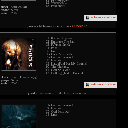
12- Worst Of All
13- Pangenesis
album :
Gust Of Rage
groupe :
S-core
sortie :
2007
acheter cet album
chronique
paroles -
tablatures -
traductions -
01- Process Engaged
02- Embrace The Pain
03- R.Vince Smith
04- Four
05- Riot
06- Hate Your Faith
07- Depressive Am I
08- Feel Real
09- Hate (Fuel For My Engine)
10- The Things...
11- God Sells War
12- Nothing (feat. S.Buriez)
album :
Riot... Process Engaged
groupe :
S-core
sortie :
2003
acheter cet album
paroles -
tablatures -
traductions -
chronique
01- Depressive Am I
02- Feel Real
03- God Sells War
04- Lies