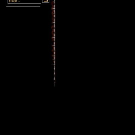
________________