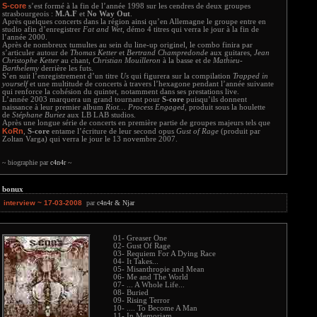
S-core
s’est formé à la fin de l’année 1998 sur les cendres de deux groupes
strasbourgeois :
M.A.F
et
No Way Out
.
Après quelques concerts dans la région ainsi qu’en Allemagne le groupe entre en
studio afin d’enregistrer
Fat and Wet
, démo 4 titres qui verra le jour à la fin de
l’année 2000.
Après de nombreux tumultes au sein du line-up originel, le combo finira par
s’articuler autour de
Thomas Ketter
et
Bertrand Champredonde
aux guitares,
Jean
Christophe Ketter
au chant,
Christian Mouilleron
à la basse et de
Mathieu-
Barthelemy
derrière les futs.
S’en suit l’enregistrement d’un titre
Us
qui figurera sur la compilation
Trapped in
yourself
et une multitude de concerts à travers l’hexagone pendant l’année suivante
qui renforce la cohésion du quintet, notamment dans ses prestations live.
L’année 2003 marquera un grand tournant pour
S-core
puisqu’ils donnent
naissance à leur premier album
Riot… Process Engaged
, produit sous la houlette
de
Stéphane Buriez
aux LB LAB studios.
Après une longue série de concerts en première partie de groupes majeurs tels que
KoRn
,
S-core
entame l’écriture de leur second opus
Gust of Rage
(produit par
Zoltan Varga) qui verra le jour le 13 novembre 2007.
~ biographie par
c4n4r
~
 bonux
interview ~ 17-03-2008
par
c4n4r & Njar
01- Greaser One
02- Gust Of Rage
03- Requiem For A Dying Race
04- It Takes...
05- Misanthropie and Mean
06- Me and The World
07- ... A Whole Life...
08- Buried
09- Rising Terror
10- .... To Become A Man
11- In Memoriam