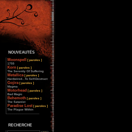
NOUVEAUTÉS
Moonspell
[ paroles ]
1755
Korn
[ paroles ]
The Serenity Of Suffering
Metallica
[ paroles ]
Hardwired...To Self-Destruct
Gojira
[ paroles ]
Magma
Motorhead
[ paroles ]
Bad Magic
Behemoth
[ paroles ]
The Satanist
Paradise Lost
[ paroles ]
The Plague Within
________________
RECHERCHE