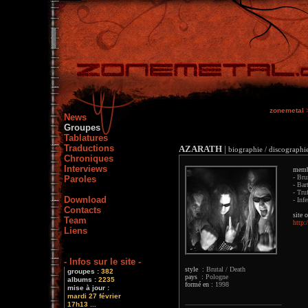
zonemetal
News
Groupes
Tablatures
Traductions
AZARATH
|
biographie / discographie
Chroniques
Interviews
memb
- Bru
Paroles
- Bar
- Truf
Download
- Infe
Contacts
site o
Team
http:
Liens
- Infos sur le site -
style :
Brutal / Death
groupes :
382
pays :
Pologne
albums :
2235
formé en :
1998
mise à jour :
mardi 27 février
17h13 ...