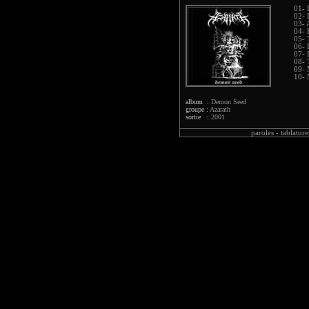
01- 
02- 
03- 
04- 
05- 
06- 
07- 
08- 
09- 
10- 
album :
Demon Seed
groupe :
Azarath
sortie :
2001
paroles -
tablature