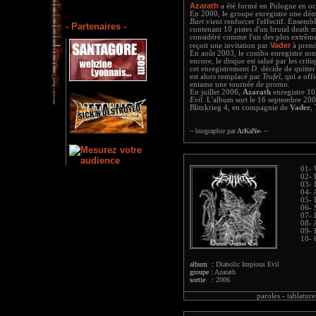
Azarath
a été formé en Pologne en o
En 2000, le groupe enregistre une dém
Bart
vient renforcer l'effectif. Ensembl
- Partenaires -
contenant 10 pistes d'un brutal death meta
considéré comme l'un des plus extrême
Vader
reçoit une invitation par
à prend
En août 2003, le combo enregistre so
encore, le disque est salué par les cr
cet enregistrement
D.
décide de quitter
est alors remplacé par
Trufel
, qui a off
entame une tournée de promo.
En juillet 2006,
Azarath
enregistre 10
Evil
. L'album sort le 16 septembre 20
Blitzkrieg 4, en compagnie de
Vader
,
~ biographie par
ArKaNe-
~
01- 
02- 
03- 
04- 
05- 
06- 
07- 
08- 
09- 
10- 
album :
Diabolic Impious Evil
groupe :
Azarath
sortie :
2006
paroles -
tablature