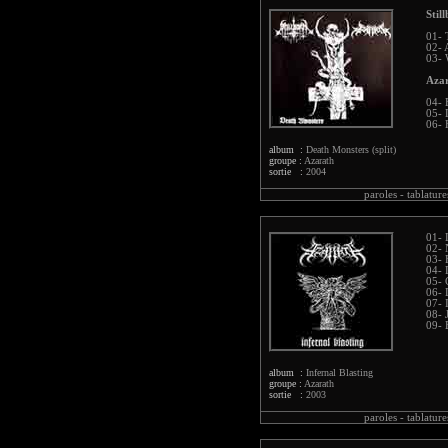
Stil
01- 
02- 
03- 
Aza
04- 
05- 
06- 
album :
Death Monsters (split)
groupe :
Azarath
sortie :
2004
paroles -
tablature
01- 
02- 
03- 
04-
05- 
06- 
07- 
08- 
09- 
album :
Infernal Blasting
groupe :
Azarath
sortie :
2003
paroles -
tablature