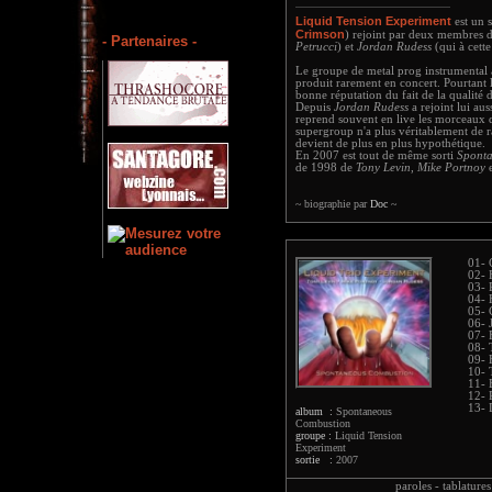
Liquid Tension Experiment
est un 
Crimson
) rejoint par deux membres 
- Partenaires -
Petrucci
) et
Jordan Rudess
(qui à cette
Le groupe de metal prog instrumental a
produit rarement en concert. Pourtant
bonne réputation du fait de la qualité 
Depuis
Jordan Rudess
a rejoint lui aus
reprend souvent en live les morceaux
supergroup n'a plus véritablement de ra
devient de plus en plus hypothétique.
En 2007 est tout de même sorti
Spont
de 1998 de
Tony Levin
,
Mike Portnoy
~ biographie par
Doc
~
01- 
02- 
03- 
04- 
05- 
06- 
07- 
08- 
09- 
10- 
11-
12- 
13- 
album :
Spontaneous
Combustion
groupe :
Liquid Tension
Experiment
sortie :
2007
paroles -
tablatures