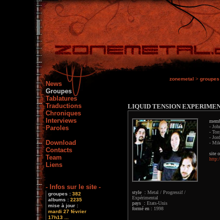
zonemetal
>
groupes
News
Groupes
Tablatures
Traductions
LIQUID TENSION EXPERIME
Chroniques
Interviews
memb
- Joh
Paroles
- Ton
- Jor
Download
- Mik
Contacts
site o
Team
http:
Liens
- Infos sur le site -
style :
Metal / Progressif /
groupes :
382
Expérimental
albums :
2235
pays :
Etats-Unis
mise à jour :
formé en :
1998
mardi 27 février
17h13 ...