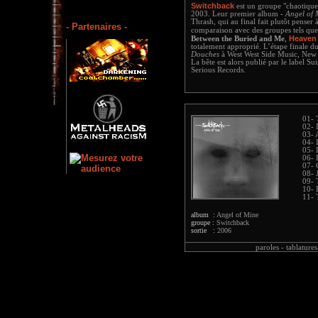
Switchback
est un groupe "chaotique"
2003. Leur premier album -
Angel of 
Thrash, qui au final fait plutôt penser
- Partenaires -
comparaison avec des groupes tels qu
Heaven 
Between the Buried and Me
,
totalement approprié. L’étape finale du
Douches
à West West Side Music, New
La bête est alors publié par le label Su
Serious Records.
01- 
02- 
03- 
04- 
05- 
06- 
07-
08- 
09- 
10- 
11- 
album :
Angel of Mine
groupe :
Switchback
sortie :
2006
paroles -
tablatures