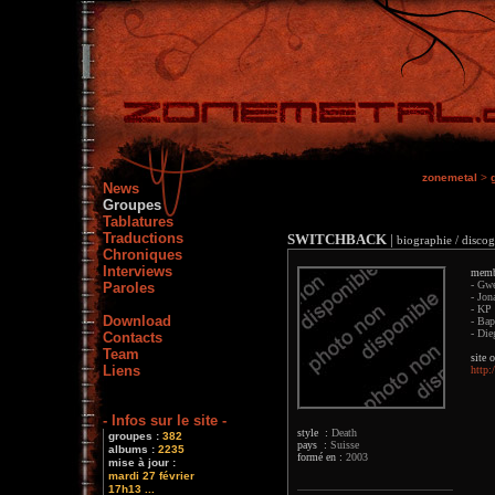
zonemetal
>
News
Groupes
Tablatures
Traductions
SWITCHBACK
|
biographie / discog
Chroniques
Interviews
memb
- Gwe
Paroles
- Jon
- KP 
Download
- Bap
- Die
Contacts
Team
site o
Liens
http:
- Infos sur le site -
style :
Death
groupes :
382
pays :
Suisse
albums :
2235
formé en :
2003
mise à jour :
mardi 27 février
17h13 ...