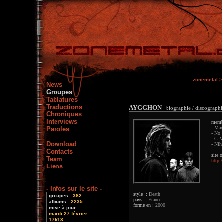
zonemetal
>
News
Groupes
Tablatures
Traductions
AYGGHON
|
biographie / discographi
Chroniques
Interviews
memb
- Max
Paroles
- No 
- C.M
Download
- Nih
Contacts
site o
Team
http
Liens
- Infos sur le site -
style :
Death
groupes :
382
pays :
France
albums :
2235
formé en :
2000
mise à jour :
mardi 27 février
17h13 ...