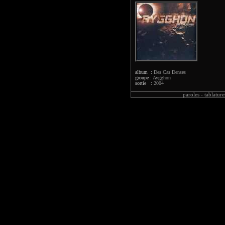
album :
Des Cas Denses
groupe :
Aygghon
sortie :
2004
paroles -
tablature