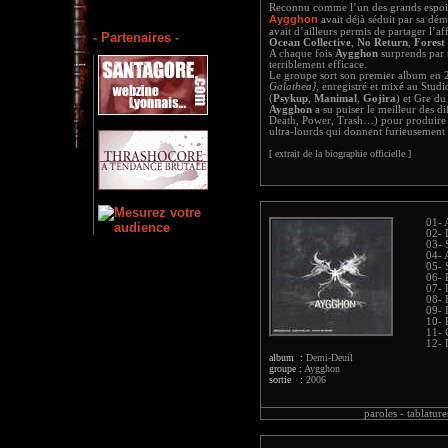
Reconnu comme l’un des grands espoir
Aygghon
avait déjà séduit par sa dé
avait d’ailleurs permis de partager l’af
- Partenaires -
Ocean Collective
,
No Return
,
Forest
A chaque fois
Aygghon
surprends par 
terriblement efficace.
Le groupe sort son premier album en 2
Galathea}
, enregistré et mixé au Stu
(
Psykup
,
Manimal
,
Gojira
) et Gre d
Aygghon
a su puiser le meilleur des di
Death, Power, Trash…) pour produire u
ultra-lourds qui donnent furieusement 
[ extrait de la biographie officielle ]
01- 
02- 
03- 
04- 
05- 
06- 
07-
08- 
09- 
10- 
11- 
12-
album :
Demi-Deuil
groupe :
Aygghon
sortie :
2006
paroles -
tablature